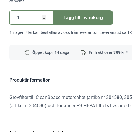
ex moms
Förfilter
Lägg till i varukorg
för
Cleanspace
1 i lager. Fler kan beställas av oss från leverantör. Leveranstid ca 1-
10-
P
mängd
Öppet köp i 14 dagar
Fri frakt över
799
kr *
Produktinformation
Grovfilter till CleanSpace motorenhet (artikelnr 304580, 30
(artikelnr 304630) och förlänger P3 HEPA-filtrets livslängd 