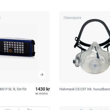
e
Cleanspace
1430 kr
TM3 P SL R, 3st för
Halvmask CS CST ink. huvudban
ex moms