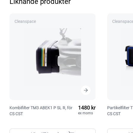
Liknande produkter
Cleanspace
Cleanspac
1480 kr
Kombifilter TM3 ABEK1 P SL R, för
Partikelfilter 
ex moms
CS CST
CS CST