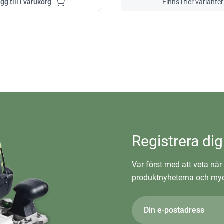
gg till i varukorg
Finns i fler varianter
Registrera dig
Var först med att veta när 
produktnyheterna och myc