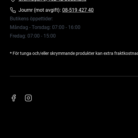
Journr (mot avgift):
08-519 427 40
Butikens öppettider:
Måndag - Torsdag: 07:00 - 16:00
Fredag: 07:00 - 15:00
* För tunga och/eller skrymmande produkter kan extra fraktkostna