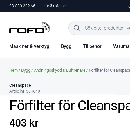
08-550 322 66
info@rofo.se
Maskiner & verktyg
Bygg
Tillbehör
Varumä
Hem
/
Bygg
/
Andningsskydd & Luftrenare
/ Förfilter för Cleanspac
Cleanspace
Artikelnr:
304640
Förfilter för Cleansp
403 kr