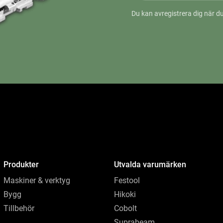
Du kan avregistrera dig när du
Produkter
Utvalda varumärken
Maskiner & verktyg
Festool
Bygg
Hikoki
Tillbehör
Cobolt
Suprabeam