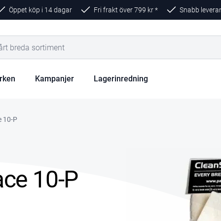
Öppet köp i 14 dagar
Fri frakt över
799
kr *
Snabb levera
rken
Kampanjer
Lagerinredning
e 10-P
ace 10-P