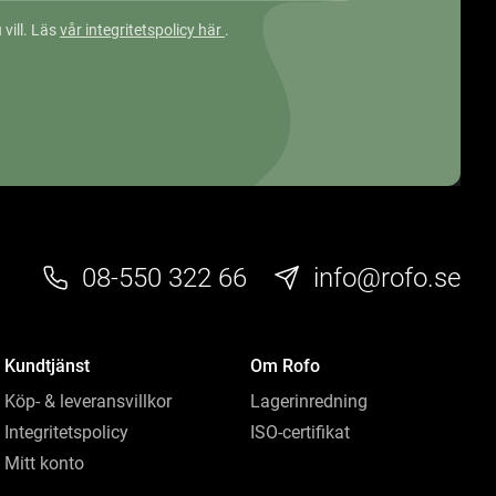
 vill. Läs
vår integritetspolicy här
.
08-550 322 66
info@rofo.se
Kundtjänst
Om Rofo
Köp- & leveransvillkor
Lagerinredning
Integritetspolicy
ISO-certifikat
Mitt konto