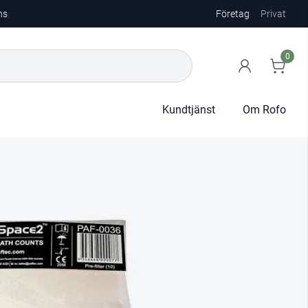
ns
Företag
Privat
0
Kundtjänst
Om Rofo