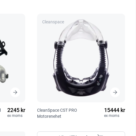
Cleanspace
2245 kr
15444 kr
d
CleanSpace CST PRO
ex moms
ex moms
Motorenehet