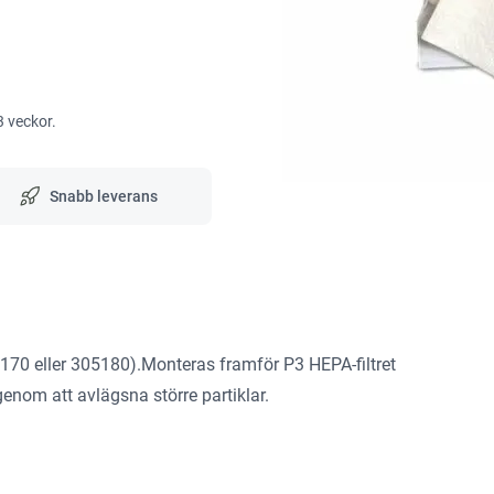
3 veckor.
Snabb leverans
5170 eller 305180).Monteras framför P3 HEPA-filtret
genom att avlägsna större partiklar.