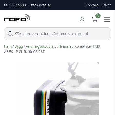
08-550 322 66
info@rofo.se
Företag
Privat
0
Hem
/
Bygg
/
Andningsskydd & Luftrenare
/ Kombifilter TM3
ABEK1 P SL R, för CS CST