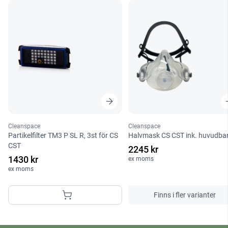
Cleanspace
Cleanspace
Partikelfilter TM3 P SL R, 3st för CS
Halvmask CS CST ink. huvudba
CST
2245 kr
1430 kr
ex moms
ex moms
Finns i fler varianter