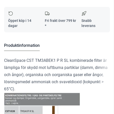
SL
R,
för
CS
Öppet köp i 14
Fri frakt över
799
kr
Snabb
CST
dagar
*
leverans
mängd
Produktinformation
CleanSpace CST TM3ABEK1 P R SL kombinerade filter är
lämpliga för skydd mot luftburna partiklar (damm, dimma
och ångor), organiska och oorganiska gaser eller ångor,
lösningsmedel ammoniak och svaveldioxid (kokpunkt >
65°C).