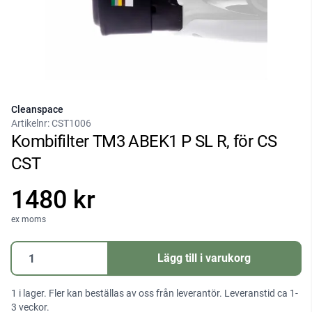
Cleanspace
Artikelnr:
CST1006
Kombifilter TM3 ABEK1 P SL R, för CS
CST
1480 kr
ex moms
Kombifilter
Lägg till i varukorg
TM3
ABEK1
1 i lager. Fler kan beställas av oss från leverantör. Leveranstid ca 1-
P
3 veckor.