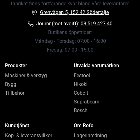
fabrikat finns fortfarande kvar bland våra leverantörer.
Grenvägen 5, 152 42 Södertälje
Journr (mot avgift):
08-519 427 40
Butikens öppettider:
Måndag - Torsdag: 07:00 - 16:00
Fredag: 07:00 - 15:00
Produkter
Utvalda varumärken
Maskiner & verktyg
Festool
Bygg
Hikoki
Tillbehör
Cobolt
Suprabeam
Bosch
Kundtjänst
Om Rofo
Köp- & leveransvillkor
Lagerinredning