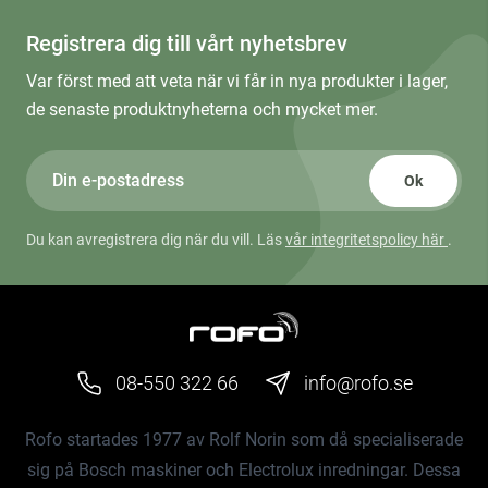
Registrera dig till vårt nyhetsbrev
Var först med att veta när vi får in nya produkter i lager,
de senaste produktnyheterna och mycket mer.
Ok
Du kan avregistrera dig när du vill. Läs
vår integritetspolicy här
.
08-550 322 66
info@rofo.se
Rofo startades 1977 av Rolf Norin som då specialiserade
sig på Bosch maskiner och Electrolux inredningar. Dessa