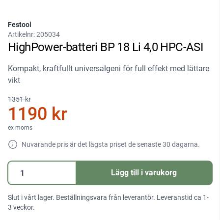
Festool
Artikelnr:
205034
HighPower-batteri BP 18 Li 4,0 HPC-ASI
Kompakt, kraftfullt universalgeni för full effekt med lättare
vikt
1351 kr
1190 kr
ex moms
Nuvarande pris är det lägsta priset de senaste 30 dagarna.
HighPower-
Lägg till i varukorg
batteri
BP
Slut i vårt lager. Beställningsvara från leverantör. Leveranstid ca 1-
18
3 veckor.
Li