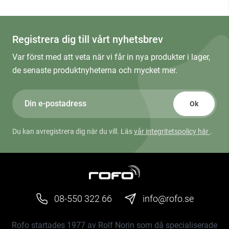
Registrera dig till vårt nyhetsbrev
Var först med att veta när vi får in nya produkter i lager,
de senaste produktnyheterna och mycket mer.
Ok
Du kan avregistrera dig när du vill. Läs
vår integritetspolicy här
.
08-550 322 66
info@rofo.se
Rofo startades 1977 av Rolf Norin som då specialiserade