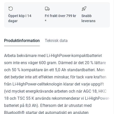
4,0
HPC-
ASI
Öppet köp i 14
Fri frakt över
799
kr
Snabb
mängd
dagar
*
leverans
Produktinformation
Teknisk data
Arbeta bekvämare med Li-HighPower-kompaktbatteriet
som inte ens väger 600 gram. Därmed är det 20 % lättare
och 50 % kompaktare än ett 5,0 Ah standardbatteri. Men
det betyder inte att effekten minskar, för tack vare kraften
från Li-HighPower-cellteknologin klarar det varje uppgift
(vid mycket energikrävande arbeten och när AGC 18, HKC
18 och TSC 55 K används rekommenderar vi Li-HighPower-
batteriet på 8,0 Ah). Eftersom det är utrustat med
Bluetooth® startar det automatiskt en ansluten