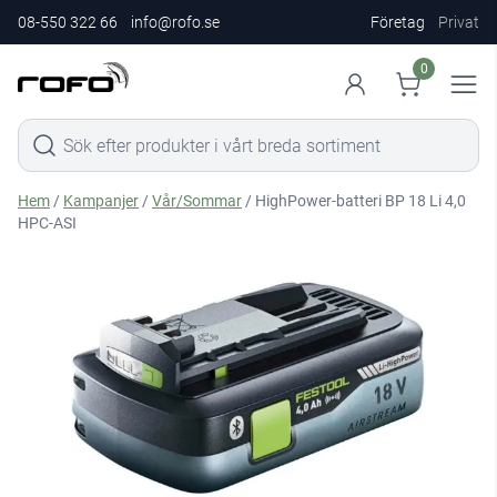
08-550 322 66
info@rofo.se
Företag
Privat
0
Hem
/
Kampanjer
/
Vår/Sommar
/ HighPower-batteri BP 18 Li 4,0
HPC-ASI