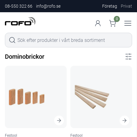
08-550 322 66
info@rofo.se
Företag
Privat
0
Dominobrickor
Festool
Festool