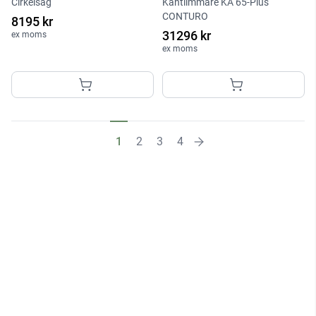
Cirkelsåg
Kantlimmare KA 65-Plus
CONTURO
8195 kr
31296 kr
ex moms
ex moms
1
2
3
4