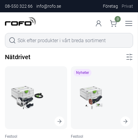
08-550 322 66
info@rofo.se
Företag
Privat
0
Nätdrivet
Nyheter
Festool
Festool