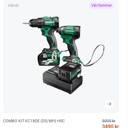
Hikoki
Vår/Sommar
COMBO KIT KC18DE (DS/WH) HSC
5095 kr
3490 kr