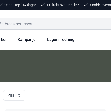
Öppet köp i 14 dagar
Fri frakt över
799
kr *
Snabb levera
rken
Kampanjer
Lagerinredning
Pris