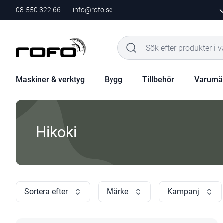
08-550 322 66
info@rofo.se
Maskiner & verktyg
Bygg
Tillbehör
Varumä
Hikoki
Sortera efter
Märke
Kampanj