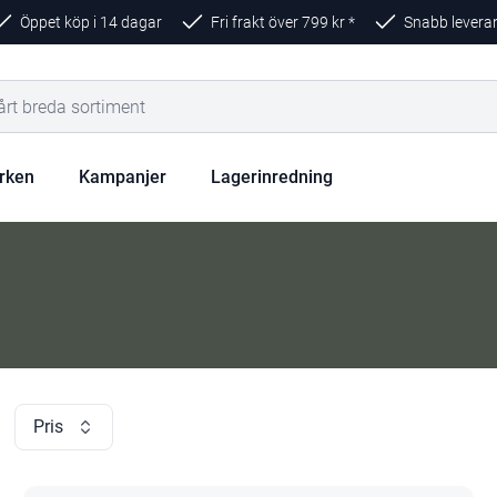
Öppet köp i 14 dagar
Fri frakt över
799
kr *
Snabb levera
rken
Kampanjer
Lagerinredning
Pris