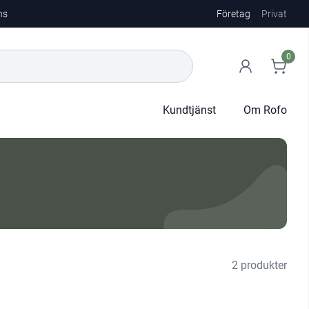
ns
Företag
Privat
0
Kundtjänst
Om Rofo
2 produkter