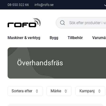
08-550 322 66
info@rofo.se
Maskiner & verktyg
Bygg
Tillbehör
Varumä
Överhandsfräs
Sortera efter
Märke
Kampanj