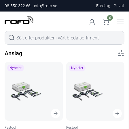
08-550 322 66
info@rofo.se
Företag
Privat
0
Anslag
Nyheter
Nyheter
Festool
Festool