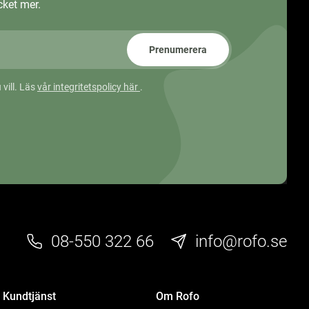
ket mer.
Prenumerera
 vill. Läs
vår integritetspolicy här
.
08-550 322 66
info@rofo.se
Kundtjänst
Om Rofo