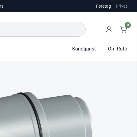
ns
Företag
Privat
0
Kundtjänst
Om Rofo