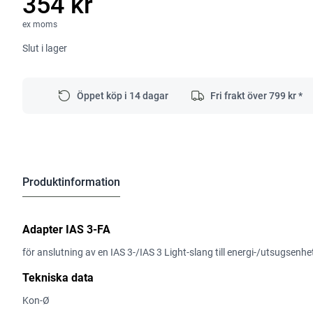
354 kr
ex moms
Slut i lager
Öppet köp i 14 dagar
Fri frakt över
799
kr *
Produktinformation
Adapter IAS 3-FA
för anslutning av en IAS 3-/IAS 3 Light-slang till energi-/utsugsenh
Tekniska data
Kon-Ø