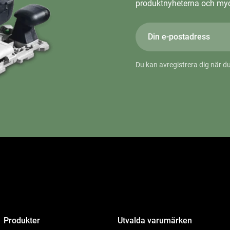
produktnyheterna och myc
Du kan avregistrera dig när du
Produkter
Utvalda varumärken