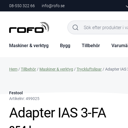
08-550 322 66
info@rofo.se
Maskiner & verktyg
Bygg
Tillbehör
Varumä
Hem
/
Tillbehör
/
Maskiner & verktyg
/
Tryckluftslipar
/ Adapter IAS 
Festool
Artikelnr:
499025
Adapter IAS 3-FA