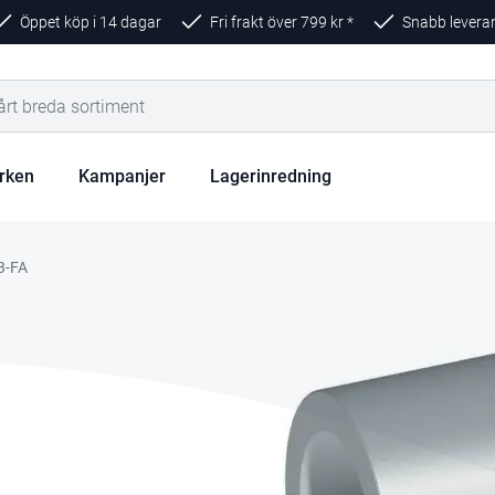
Öppet köp i 14 dagar
Fri frakt över
799
kr *
Snabb levera
rken
Kampanjer
Lagerinredning
3-FA