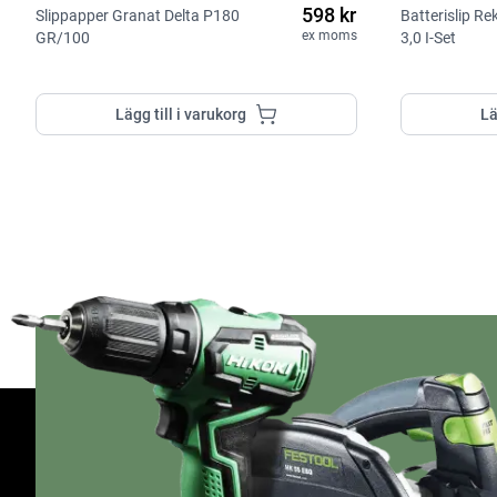
598 kr
Slippapper Granat Delta P180
Batterislip R
ex moms
GR/100
3,0 I-Set
Lägg till i varukorg
Lä