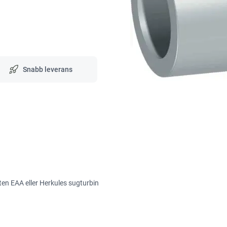
Snabb leverans
eten EAA eller Herkules sugturbin