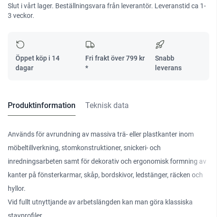
Slut i vårt lager. Beställningsvara från leverantör. Leveranstid ca 1-
L=9.5
3 veckor.
S=8
mängd
Öppet köp i 14
Fri frakt över
799
kr
Snabb
dagar
*
leverans
Produktinformation
Teknisk data
Används för avrundning av massiva trä- eller plastkanter inom
möbeltillverkning, stomkonstruktioner, snickeri- och
inredningsarbeten samt för dekorativ och ergonomisk formning av
kanter på fönsterkarmar, skåp, bordskivor, ledstänger, räcken och
hyllor.
Vid fullt utnyttjande av arbetslängden kan man göra klassiska
stavprofiler.