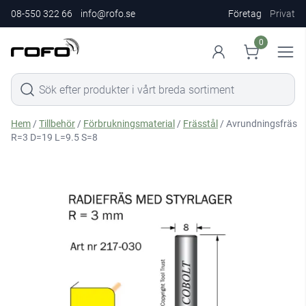
08-550 322 66
info@rofo.se
Företag
Privat
0
Hem
/
Tillbehör
/
Förbrukningsmaterial
/
Frässtål
/ Avrundningsfräs
R=3 D=19 L=9.5 S=8