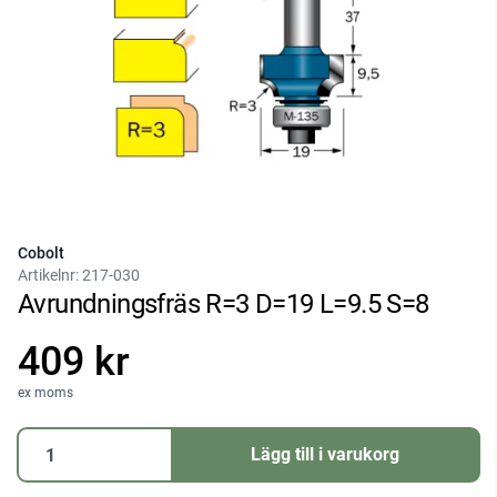
Cobolt
Artikelnr:
217-030
Avrundningsfräs R=3 D=19 L=9.5 S=8
409 kr
ex moms
Avrundningsfräs
Lägg till i varukorg
R=3
D=19