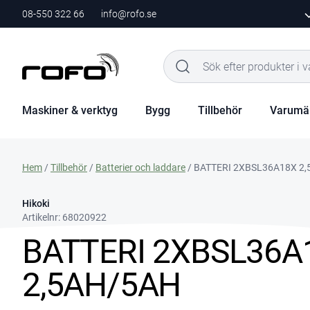
08-550 322 66
info@rofo.se
Maskiner & verktyg
Bygg
Tillbehör
Varumä
Hem
/
Tillbehör
/
Batterier och laddare
/ BATTERI 2XBSL36A18X 2
Hikoki
Artikelnr:
68020922
BATTERI 2XBSL36A
2,5AH/5AH