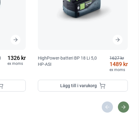
1326 kr
I
HighPower-batteri BP 18 Li 5,0
1627 kr
1489 kr
ex moms
HP-ASI
ex moms
Lägg till i varukorg