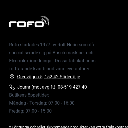
Rofo startades 1977 av Rolf Norin som då
specialiserade sig på Bosch maskiner och
Electrolux inredningar. Dessa fabrikat finns
fortfarande kvar bland våra leverantörer.
Grenvägen 5, 152 42 Södertälje
Journr (mot avgift):
08-519 427 40
Butikens öppettider:
Måndag - Torsdag: 07:00 - 16:00
Fredag: 07:00 - 15:00
* För tunga och/eller skrymmande produkter kan extra fraktkostna