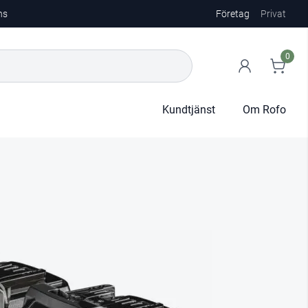
ns
Företag
Privat
0
Kundtjänst
Om Rofo