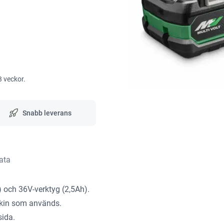
3 veckor.
Snabb leverans
ata
 och 36V-verktyg (2,5Ah).
askin som används.
sida.