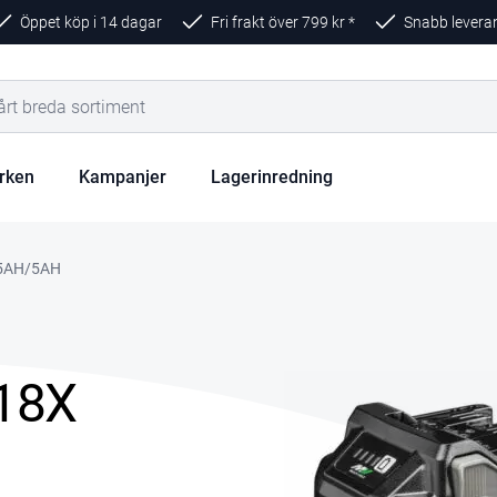
Öppet köp i 14 dagar
Fri frakt över
799
kr *
Snabb levera
rken
Kampanjer
Lagerinredning
,5AH/5AH
18X