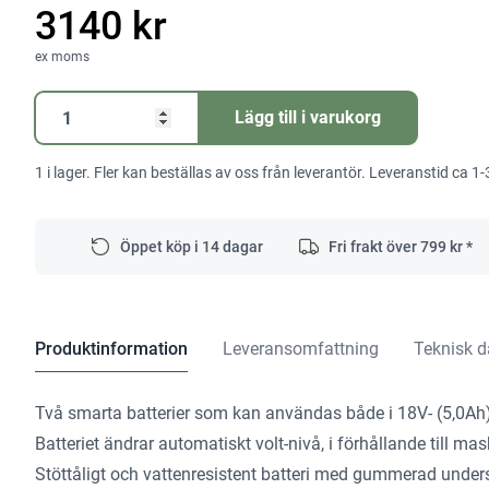
3140 kr
ex moms
BATTERI
Lägg till i varukorg
2XBSL36A18X
2,5AH/5AH
1 i lager. Fler kan beställas av oss från leverantör. Leveranstid ca 1-
mängd
Öppet köp i 14 dagar
Fri frakt över
799
kr *
Produktinformation
Leveransomfattning
Teknisk d
Två smarta batterier som kan användas både i 18V- (5,0Ah)
Batteriet ändrar automatiskt volt-nivå, i förhållande till m
Stöttåligt och vattenresistent batteri med gummerad under