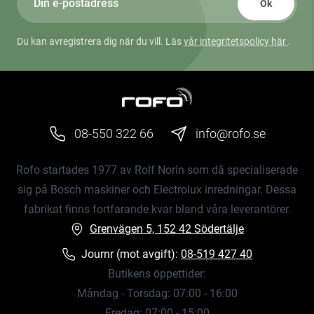
Ok
Du kan avregistrera dig när du vill. Läs
vår integritetspolicy här
.
08-550 322 66
info@rofo.se
Rofo startades 1977 av Rolf Norin som då specialiserade
sig på Bosch maskiner och Electrolux inredningar. Dessa
fabrikat finns fortfarande kvar bland våra leverantörer.
Grenvägen 5, 152 42 Södertälje
Journr (mot avgift):
08-519 427 40
Butikens öppettider:
Måndag - Torsdag: 07:00 - 16:00
Fredag: 07:00 - 15:00