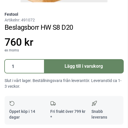
Festool
Artikelnr:
491072
Beslagsborr HW S8 D20
760 kr
ex moms
Beslagsborr
Lägg till i varukorg
HW
S8
Slut i vårt lager. Beställningsvara från leverantör. Leveranstid ca 1-
D20
3 veckor.
mängd
Öppet köp i 14
Fri frakt över
799
kr
Snabb
dagar
*
leverans