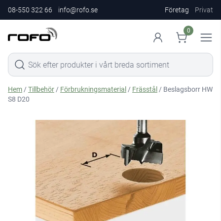
08-550 322 66
info@rofo.se
Företag
Privat
0
Hem
/
Tillbehör
/
Förbrukningsmaterial
/
Frässtål
/ Beslagsborr HW
S8 D20