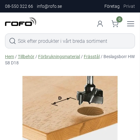
08-550 322 66
info@rofo.se
Företag
Privat
0
Hem
/
Tillbehör
/
Förbrukningsmaterial
/
Frässtål
/ Beslagsborr HW
S8 D18