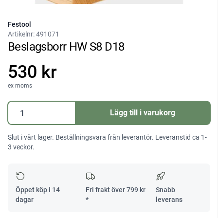
Festool
Artikelnr:
491071
Beslagsborr HW S8 D18
530 kr
ex moms
Beslagsborr
Lägg till i varukorg
HW
S8
Slut i vårt lager. Beställningsvara från leverantör. Leveranstid ca 1-
D18
3 veckor.
mängd
Öppet köp i 14
Fri frakt över
799
kr
Snabb
dagar
*
leverans