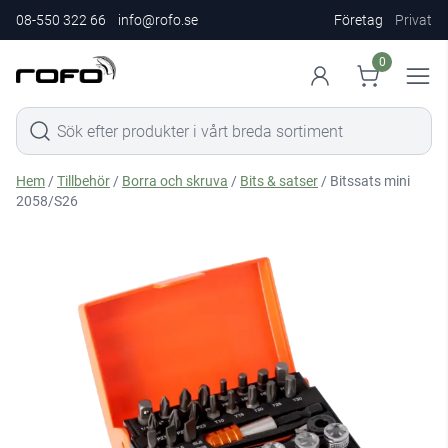
08-550 322 66
info@rofo.se
Företag
Privat
0
Hem
/
Tillbehör
/
Borra och skruva
/
Bits & satser
/ Bitssats mini
2058/S26