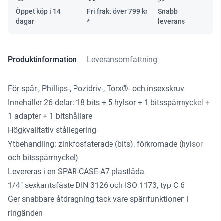
Öppet köp i 14
Fri frakt över
799
kr
Snabb
dagar
*
leverans
Produktinformation
Leveransomfattning
För spår-, Phillips-, Pozidriv-, Torx®- och insexskruv
Innehåller 26 delar: 18 bits + 5 hylsor + 1 bitsspärrnyckel +
1 adapter + 1 bitshållare
Högkvalitativ stållegering
Ytbehandling: zinkfosfaterade (bits), förkromade (hylsor
och bitsspärrnyckel)
Levereras i en SPAR-CASE-A7-plastlåda
1/4″ sexkantsfäste DIN 3126 och ISO 1173, typ C 6
Ger snabbare åtdragning tack vare spärrfunktionen i
ringänden