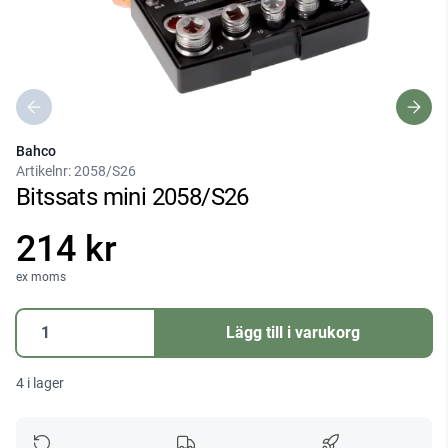
Bahco
Artikelnr:
2058/S26
Bitssats mini 2058/S26
214 kr
ex moms
Bitssats
Lägg till i varukorg
mini
2058/S26
4 i lager
mängd