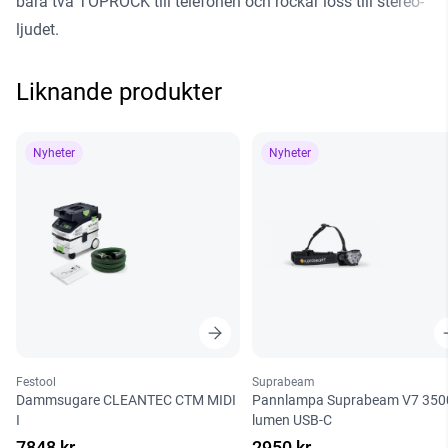
bara två TOPROCK till telefonen och rockar loss till stereo-
ljudet.
Liknande produkter
Nyheter
Nyheter
Festool
Suprabeam
Dammsugare CLEANTEC CTM MIDI
Pannlampa Suprabeam V7 350
I
lumen USB-C
7848 kr
2950 kr