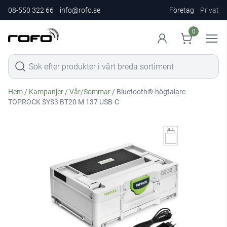
08-550 322 66
info@rofo.se
Företag
Privat
0
Hem
/
Kampanjer
/
Vår/Sommar
/ Bluetooth®-högtalare
TOPROCK SYS3 BT20 M 137 USB-C