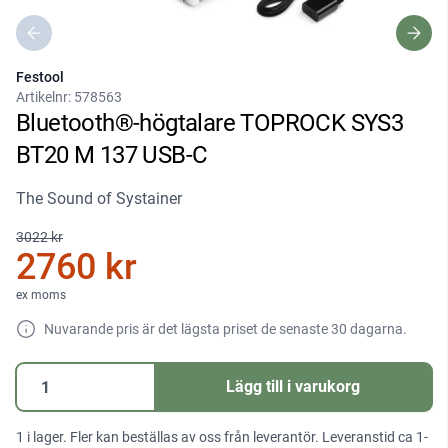
Festool
Artikelnr:
578563
Bluetooth®-högtalare TOPROCK SYS3
BT20 M 137 USB-C
The Sound of Systainer
3022 kr
2760 kr
ex moms
Nuvarande pris är det lägsta priset de senaste 30 dagarna.
Bluetooth®-
Lägg till i varukorg
högtalare
TOPROCK
1 i lager. Fler kan beställas av oss från leverantör. Leveranstid ca 1-
SYS3