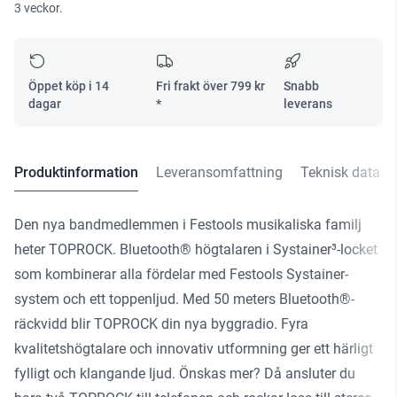
3 veckor.
BT20
M
137
USB-
Öppet köp i 14
Fri frakt över
799
kr
Snabb
C
dagar
*
leverans
mängd
Produktinformation
Leveransomfattning
Teknisk data
Den nya bandmedlemmen i Festools musikaliska familj
heter TOPROCK. Bluetooth® högtalaren i Systainer³-locket
som kombinerar alla fördelar med Festools Systainer-
system och ett toppenljud. Med 50 meters Bluetooth®-
räckvidd blir TOPROCK din nya byggradio. Fyra
kvalitetshögtalare och innovativ utformning ger ett härligt
fylligt och klangande ljud. Önskas mer? Då ansluter du