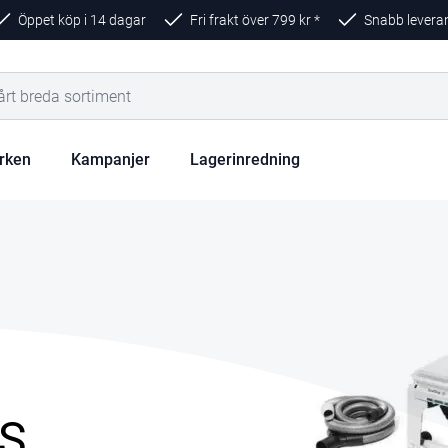
Öppet köp i 14 dagar
Fri frakt över
799
kr *
Snabb levera
rken
Kampanjer
Lagerinredning
BS