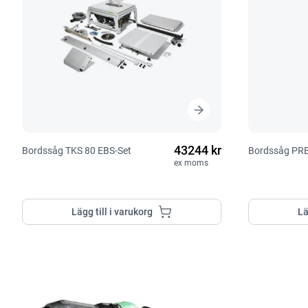
43244 kr
Bordssåg TKS 80 EBS-Set
Bordssåg PRE
ex moms
Lägg till i varukorg
Lä