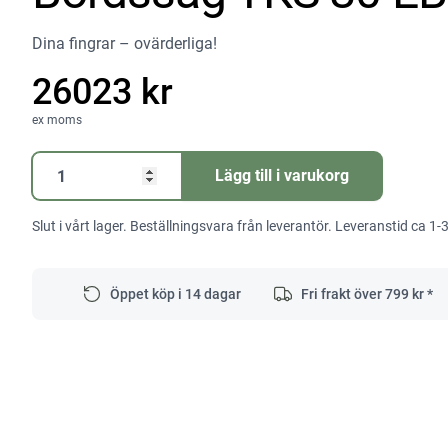
Dina fingrar – ovärderliga!
26023 kr
ex moms
Bordssåg
Lägg till i varukorg
TKS
80
Slut i vårt lager. Beställningsvara från leverantör. Leveranstid ca 1-
EBS
mängd
Öppet köp i 14 dagar
Fri frakt över
799
kr *