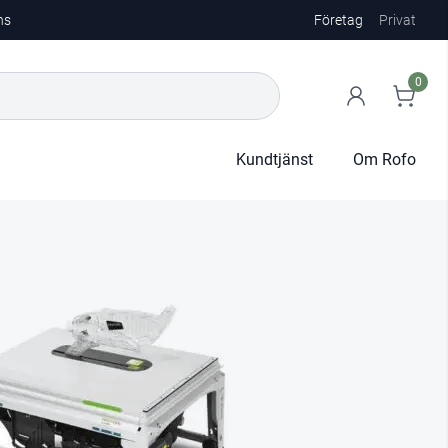
ns
Företag
Privat
0
Kundtjänst
Om Rofo