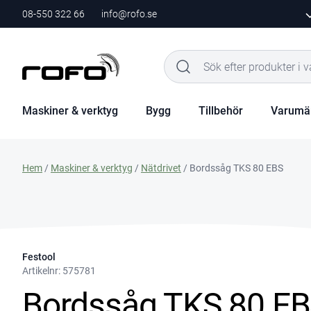
08-550 322 66
info@rofo.se
Maskiner & verktyg
Bygg
Tillbehör
Varumä
Hem
/
Maskiner & verktyg
/
Nätdrivet
/ Bordssåg TKS 80 EBS
Festool
Artikelnr:
575781
Bordssåg TKS 80 E