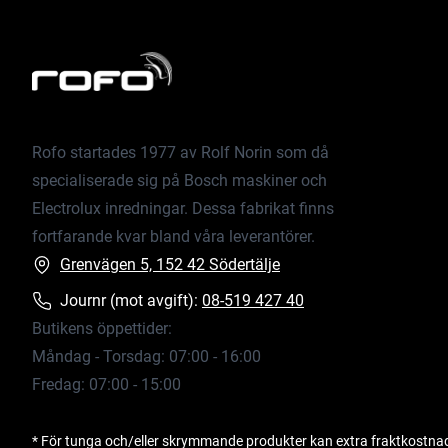
Rofo startades 1977 av Rolf Norin som då
specialiserade sig på Bosch maskiner och
Electrolux inredningar. Dessa fabrikat finns
fortfarande kvar bland våra leverantörer.
Grenvägen 5, 152 42 Södertälje
Journr (mot avgift):
08-519 427 40
Butikens öppettider:
Måndag - Torsdag: 07:00 - 16:00
Fredag: 07:00 - 15:00
* För tunga och/eller skrymmande produkter kan extra fraktkostna