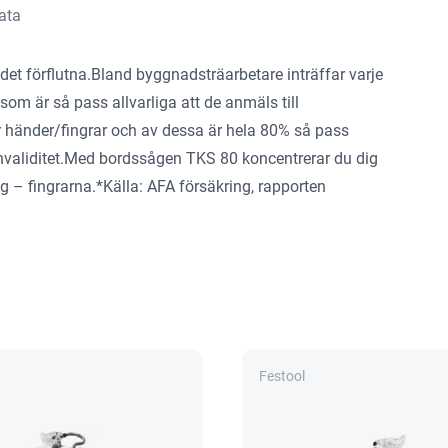
ata
det förflutna.Bland byggnadsträarbetare inträffar varje
om är så pass allvarliga att de anmäls till
r händer/fingrar och av dessa är hela 80% så pass
k invaliditet.Med bordssågen TKS 80 koncentrerar du dig
g – fingrarna.*Källa: AFA försäkring, rapporten
Festool