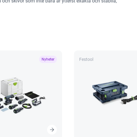
 och skivor som inte bara är ytterst exakta och stabila,
Festool
Nyheter