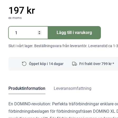
197 kr
ex moms
Breddare
Lägg till i varukorg
SV-
V
Slut i vårt lager. Beställningsvara från leverantör. Leveranstid ca 1-
D14/32
mängd
Öppet köp i 14 dagar
Fri frakt över
799
kr *
Produktinformation
Leveransomfattning
En DOMINO-revolution: Perfekta träförbindningar enklare 
förbindningsbeslagen för förbindningsfräsen DOMINO XL D