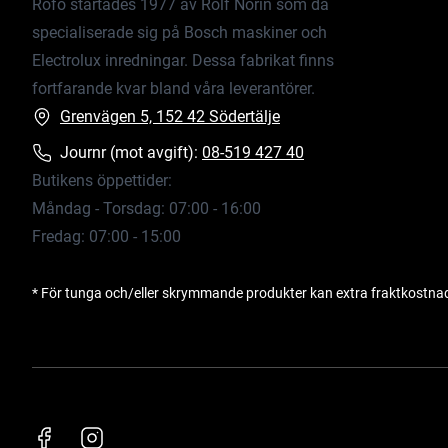
Rofo startades 1977 av Rolf Norin som då
specialiserade sig på Bosch maskiner och
Electrolux inredningar. Dessa fabrikat finns
fortfarande kvar bland våra leverantörer.
Grenvägen 5, 152 42 Södertälje
Journr (mot avgift):
08-519 427 40
Butikens öppettider:
Måndag - Torsdag: 07:00 - 16:00
Fredag: 07:00 - 15:00
* För tunga och/eller skrymmande produkter kan extra fraktkostna