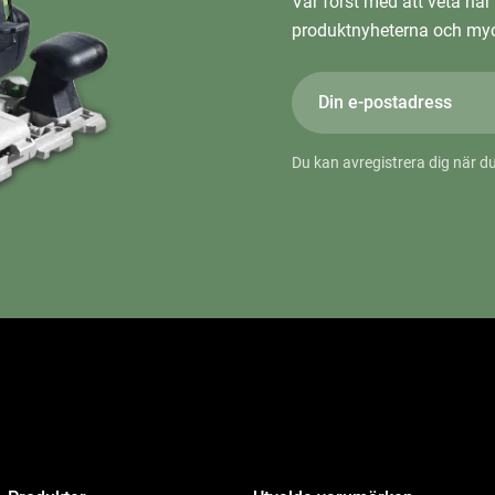
Var först med att veta när 
produktnyheterna och myc
Du kan avregistrera dig när du