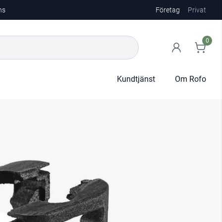
ns
Företag
Privat
0
Kundtjänst
Om Rofo