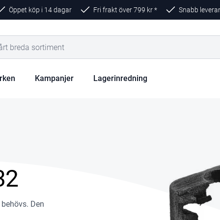
Öppet köp i 14 dagar
Fri frakt över
799
kr *
Snabb levera
rken
Kampanjer
Lagerinredning
32
å behövs. Den