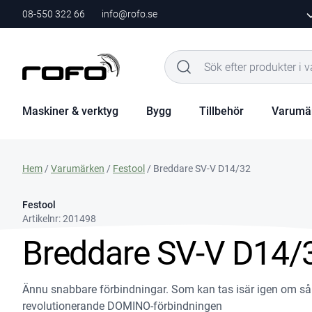
08-550 322 66
info@rofo.se
Maskiner & verktyg
Bygg
Tillbehör
Varumä
Hem
/
Varumärken
/
Festool
/ Breddare SV-V D14/32
Festool
Artikelnr:
201498
Breddare SV-V D14/
Ännu snabbare förbindningar. Som kan tas isär igen om s
revolutionerande DOMINO-förbindningen