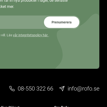
vi får in nya produkter i lager, de senaste
ket mer.
Prenumerera
 vill. Läs
vår integritetspolicy här
.
08-550 322 66
info@rofo.se