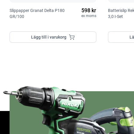
598 kr
Slippapper Granat Delta P180
Batterislip R
ex moms
GR/100
3,0 I-Set
Lägg till i varukorg
Lä