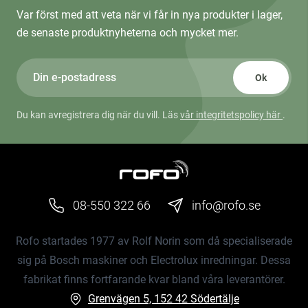
Var först med att veta när vi får in nya produkter i lager,
de senaste produktnyheterna och mycket mer.
Ok
Du kan avregistrera dig när du vill. Läs
vår integritetspolicy här
.
08-550 322 66
info@rofo.se
Rofo startades 1977 av Rolf Norin som då specialiserade
sig på Bosch maskiner och Electrolux inredningar. Dessa
fabrikat finns fortfarande kvar bland våra leverantörer.
Grenvägen 5, 152 42 Södertälje