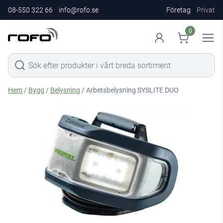
08-550 322 66
info@rofo.se
Företag
Privat
0
Hem
/
Bygg
/
Belysning
/ Arbetsbelysning SYSLITE DUO