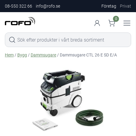
08-550 322 66
info@rofo.se
Företag
Privat
0
Hem
/
Bygg
/
Dammsugare
/ Dammsugare CTL 26 E SD E/A