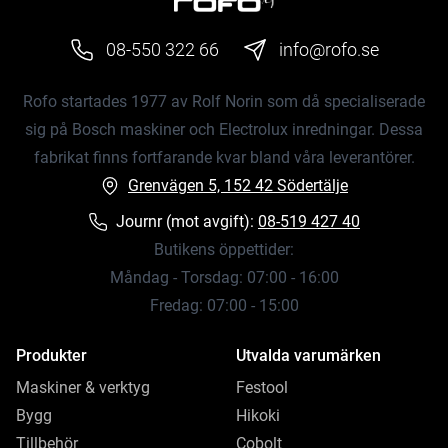
08-550 322 66
info@rofo.se
Rofo startades 1977 av Rolf Norin som då specialiserade
sig på Bosch maskiner och Electrolux inredningar. Dessa
fabrikat finns fortfarande kvar bland våra leverantörer.
Grenvägen 5, 152 42 Södertälje
Journr (mot avgift):
08-519 427 40
Butikens öppettider:
Måndag - Torsdag: 07:00 - 16:00
Fredag: 07:00 - 15:00
Produkter
Utvalda varumärken
Maskiner & verktyg
Festool
Bygg
Hikoki
Tillbehör
Cobolt