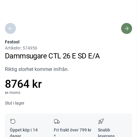
Festool
Artikelnr:
574956
Dammsugare CTL 26 E SD E/A
Riktig storhet kommer inifrån.
8764 kr
ex moms
Slut i lager
Öppet köp i 14
Fri frakt över
799
kr
Snabb
dagar
*
leverans