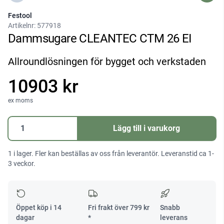
Festool
Artikelnr:
577918
Dammsugare CLEANTEC CTM 26 EI
Allroundlösningen för bygget och verkstaden
10903 kr
ex moms
Dammsugare
Lägg till i varukorg
CLEANTEC
CTM
1 i lager. Fler kan beställas av oss från leverantör. Leveranstid ca 1-
26
3 veckor.
EI
mängd
Öppet köp i 14
Fri frakt över
799
kr
Snabb
dagar
*
leverans