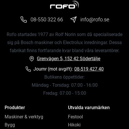
08-550 322 66
info@rofo.se
Rofo startades 1977 av Rolf Norin som då specialiserade
sig på Bosch maskiner och Electrolux inredningar. Dessa
fabrikat finns fortfarande kvar bland våra leverantörer.
Grenvägen 5, 152 42 Södertälje
Journr (mot avgift):
08-519 427 40
Butikens öppettider:
Måndag - Torsdag: 07:00 - 16:00
Fredag: 07:00 - 15:00
Produkter
Utvalda varumärken
Maskiner & verktyg
Festool
Bygg
Hikoki