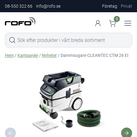
08-550 322 66
info@rofo.se
Företag
Privat
0
Hem
/
Kampanjer
/
Nyheter
/ Dammsugare CLEANTEC CTM 26 EI