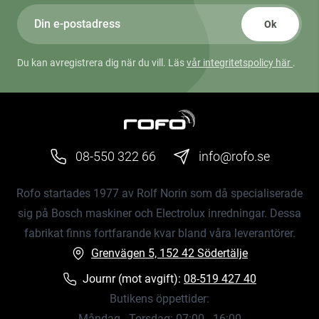
Ok
Du kan avregistrera dig när du vill. Läs
vår integritetspolicy här
.
08-550 322 66
info@rofo.se
Rofo startades 1977 av Rolf Norin som då specialiserade
sig på Bosch maskiner och Electrolux inredningar. Dessa
fabrikat finns fortfarande kvar bland våra leverantörer.
Grenvägen 5, 152 42 Södertälje
Journr (mot avgift):
08-519 427 40
Butikens öppettider:
Måndag - Torsdag: 07:00 - 16:00