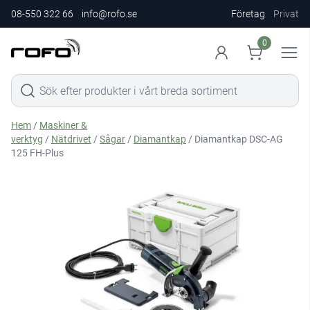
08-550 322 66
info@rofo.se
Företag
Privat
0
Hem
/
Maskiner &
verktyg
/
Nätdrivet
/
Sågar
/
Diamantkap
/ Diamantkap DSC-AG
125 FH-Plus