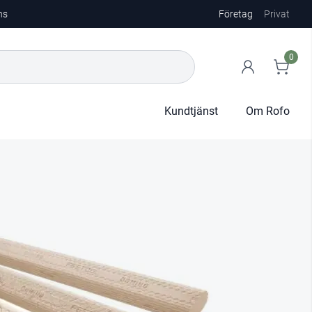
ns
Företag
Privat
0
Kundtjänst
Om Rofo