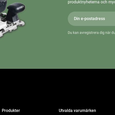
produktnyheterna och myc
Du kan avregistrera dig när du
Produkter
Utvalda varumärken