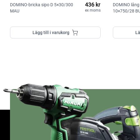
436 kr
DOMINO-bricka sipo D 5×30/300
DOMINO lång b
ex moms
MAU
10×750/28 B
Lägg till i varukorg
Lä