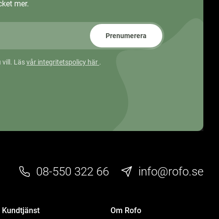
ket mer.
Prenumerera
 vill. Läs
vår integritetspolicy här
.
08-550 322 66
info@rofo.se
Kundtjänst
Om Rofo