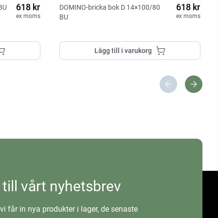
618 kr
618 kr
BU
DOMINO-bricka bok D 14×100/80
ex moms
ex moms
BU
Lägg till i varukorg
 till vårt nyhetsbrev
vi får in nya produkter i lager, de senaste