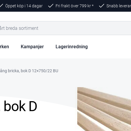
Öppet köp i 14 dagar
Fri frakt över
799
kr *
Snabb levera
rken
Kampanjer
Lagerinredning
ång bricka, bok D 12×750/22 BU
 bok D