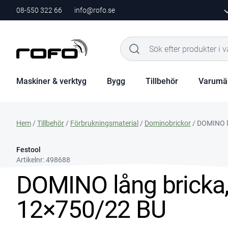
08-550 322 66
info@rofo.se
Maskiner & verktyg
Bygg
Tillbehör
Varumä
Hem
/
Tillbehör
/
Förbrukningsmaterial
/
Dominobrickor
/ DOMINO l
Festool
Artikelnr:
498688
DOMINO lång bricka,
12×750/22 BU