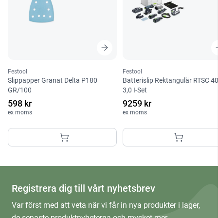
Festool
Festool
Slippapper Granat Delta P180
Batterislip Rektangulär RTSC 4
GR/100
3,0 I-Set
598 kr
9259 kr
ex moms
ex moms
Registrera dig till vårt nyhetsbrev
Var först med att veta när vi får in nya produkter i lager,
de senaste produktnyheterna och mycket mer.