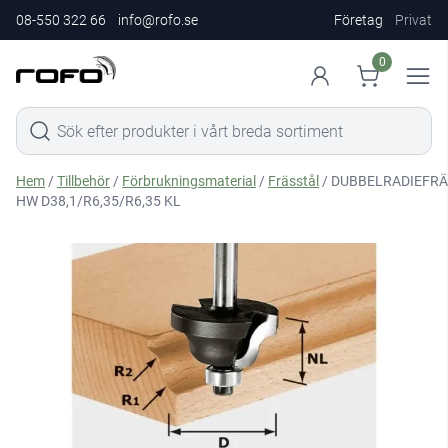
08-550 322 66
info@rofo.se
Företag
Privat
0
Hem
/
Tillbehör
/
Förbrukningsmaterial
/
Frässtål
/ DUBBELRADIEFRÄ
HW D38,1/R6,35/R6,35 KL