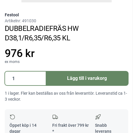
Festool
Artikelnr:
491030
DUBBELRADIEFRÄS HW
D38,1/R6,35/R6,35 KL
976 kr
ex moms
DUBBELRADIEFRÄS
Lägg till i varukorg
HW
D38,1/R6,35/R6,35
1 i lager. Fler kan beställas av oss från leverantör. Leveranstid ca 1-
KL
3 veckor.
mängd
Öppet köp i 14
Fri frakt över
799
kr
Snabb
dagar
*
leverans