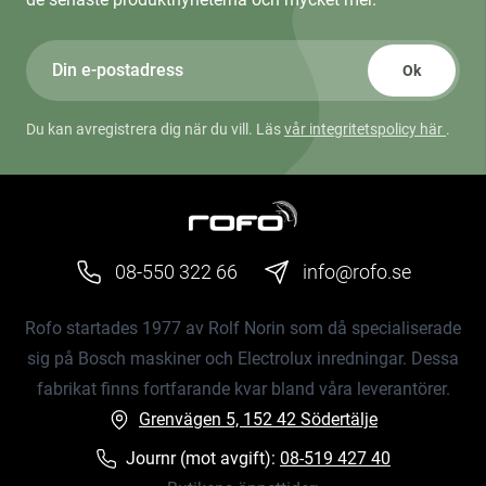
Ok
Du kan avregistrera dig när du vill. Läs
vår integritetspolicy här
.
08-550 322 66
info@rofo.se
Rofo startades 1977 av Rolf Norin som då specialiserade
sig på Bosch maskiner och Electrolux inredningar. Dessa
fabrikat finns fortfarande kvar bland våra leverantörer.
Grenvägen 5, 152 42 Södertälje
Journr (mot avgift):
08-519 427 40