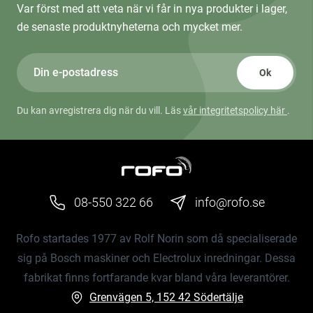
Var först med att veta när vi får in nya produkter i lager,
de senaste produktnyheterna och mycket mer.
Ok
Du kan avregistrera dig när du vill. Läs
vår integritetspolicy här
.
08-550 322 66
info@rofo.se
Rofo startades 1977 av Rolf Norin som då specialiserade
sig på Bosch maskiner och Electrolux inredningar. Dessa
fabrikat finns fortfarande kvar bland våra leverantörer.
Grenvägen 5, 152 42 Södertälje