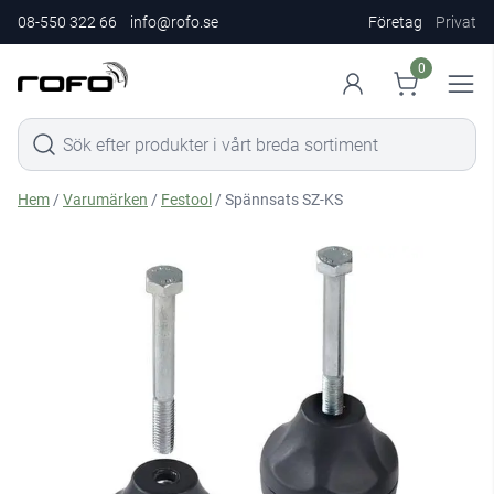
08-550 322 66
info@rofo.se
Företag
Privat
0
Hem
/
Varumärken
/
Festool
/ Spännsats SZ-KS