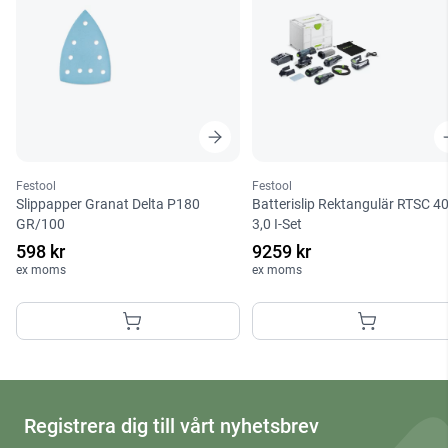
Festool
Festool
Slippapper Granat Delta P180
Batterislip Rektangulär RTSC 4
GR/100
3,0 I-Set
598 kr
9259 kr
ex moms
ex moms
Registrera dig till vårt nyhetsbrev