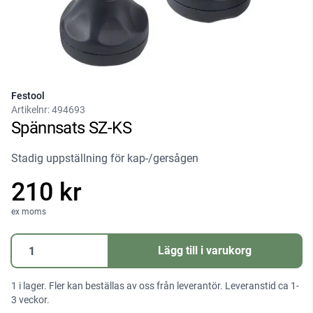
Festool
Artikelnr:
494693
Spännsats SZ-KS
Stadig uppställning för kap-/gersågen
210 kr
ex moms
Spännsats
Lägg till i varukorg
SZ-
KS
1 i lager. Fler kan beställas av oss från leverantör. Leveranstid ca 1-
mängd
3 veckor.