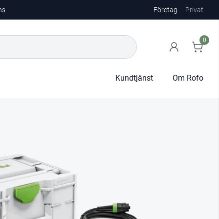
ns
Företag
Privat
0
Kundtjänst
Om Rofo