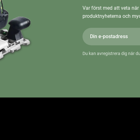
Var först med att veta när 
produktnyheterna och myc
Du kan avregistrera dig när du