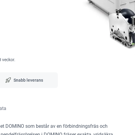
3 veckor.
Snabb leverans
ata
temet DOMINO som består av en förbindningsfräs och
pendelfräsrörelsen i DOMINO fräser exakta, vridsäkra