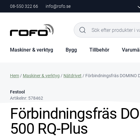
08-550 322 66
info@rofo.se
Maskiner & verktyg
Bygg
Tillbehör
Varumä
Hem
/
Maskiner & verktyg
/
Nätdrivet
/ Förbindningsfräs DOMINO D
Festool
Artikelnr:
578462
Förbindningsfräs D
500 RQ-Plus