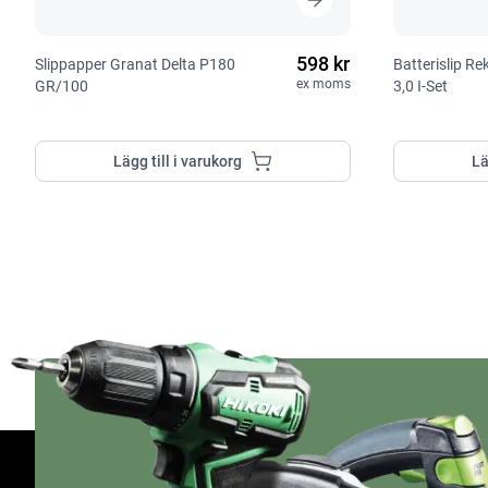
598 kr
Slippapper Granat Delta P180
Batterislip R
ex moms
GR/100
3,0 I-Set
Lägg till i varukorg
Lä