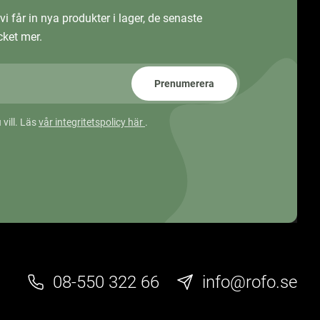
vi får in nya produkter i lager, de senaste
ket mer.
Prenumerera
 vill. Läs
vår integritetspolicy här
.
08-550 322 66
info@rofo.se