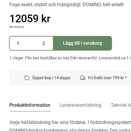
Foga exakt, stabilt och mångsidigt: DOMINO, helt enkelt
12059 kr
ex moms
Förbindningsfräs
Lägg till i varukorg
DOMINO
DF
1 i lager. Fler kan beställas av oss från leverantör. Leveranstid ca 1-
500
RQ-
Plus
Öppet köp i 14 dagar
Fri frakt över
799
kr *
mängd
Produktinformation
Leveransomfattning
Teknisk d
Varje träförbindning har sina fördelar. I förbindningssys
DOMINO-brickor kombineras alla dessa fördelar. Den unika 