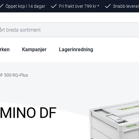
Öppet köp i 14 dagar
Fri frakt över
799
kr *
Snabb levera
rken
Kampanjer
Lagerinredning
F 500 RQ-Plus
OMINO DF