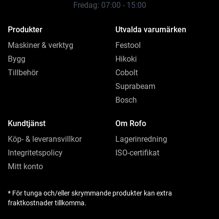
Fredag: 07:00 - 15:00
Produkter
Utvalda varumärken
Maskiner & verktyg
Festool
Bygg
Hikoki
Tillbehör
Cobolt
Suprabeam
Bosch
Kundtjänst
Om Rofo
Köp- & leveransvillkor
Lagerinredning
Integritetspolicy
ISO-certifikat
Mitt konto
* För tunga och/eller skrymmande produkter kan extra
fraktkostnader tillkomma.