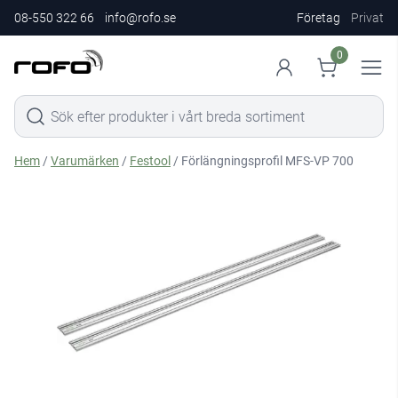
08-550 322 66
info@rofo.se
Företag
Privat
0
Hem
/
Varumärken
/
Festool
/ Förlängningsprofil MFS-VP 700