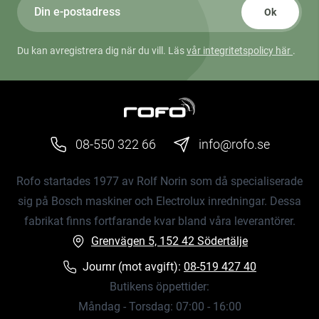
Ok
Du kan avregistrera dig när du vill. Läs
vår integritetspolicy här
.
08-550 322 66
info@rofo.se
Rofo startades 1977 av Rolf Norin som då specialiserade
sig på Bosch maskiner och Electrolux inredningar. Dessa
fabrikat finns fortfarande kvar bland våra leverantörer.
Grenvägen 5, 152 42 Södertälje
Journr (mot avgift):
08-519 427 40
Butikens öppettider:
Måndag - Torsdag: 07:00 - 16:00