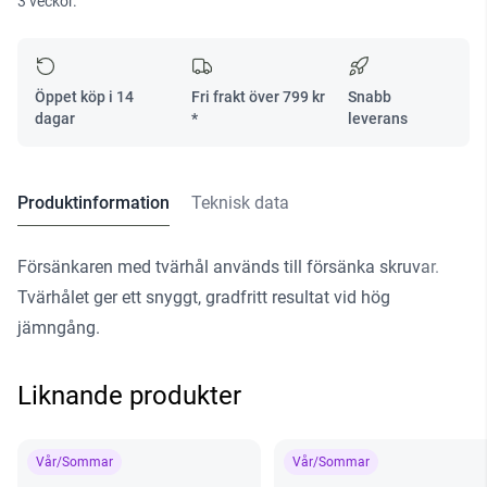
3 veckor.
8
CE
mängd
Öppet köp i 14
Fri frakt över
799
kr
Snabb
dagar
*
leverans
Produktinformation
Teknisk data
Försänkaren med tvärhål används till försänka skruvar.
Tvärhålet ger ett snyggt, gradfritt resultat vid hög
jämngång.
Liknande produkter
Vår/Sommar
Vår/Sommar