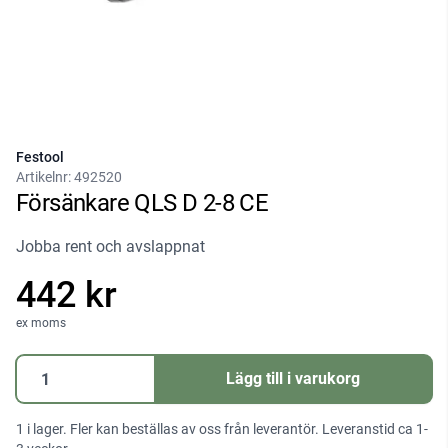
Festool
Artikelnr:
492520
Försänkare QLS D 2-8 CE
Jobba rent och avslappnat
442 kr
ex moms
Försänkare
Lägg till i varukorg
QLS
D
1 i lager. Fler kan beställas av oss från leverantör. Leveranstid ca 1-
2-