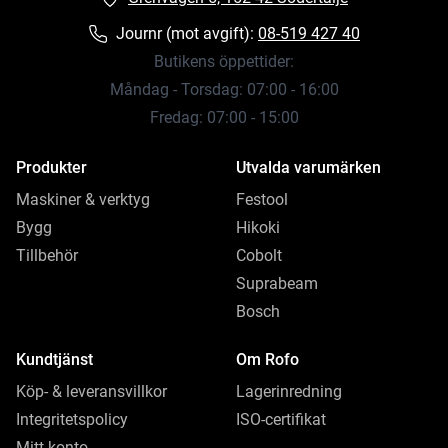
Journr (mot avgift):
08-519 427 40
Butikens öppettider:
Måndag - Torsdag: 07:00 - 16:00
Fredag: 07:00 - 15:00
Produkter
Utvalda varumärken
Maskiner & verktyg
Festool
Bygg
Hikoki
Tillbehör
Cobolt
Suprabeam
Bosch
Kundtjänst
Om Rofo
Köp- & leveransvillkor
Lagerinredning
Integritetspolicy
ISO-certifikat
Mitt konto