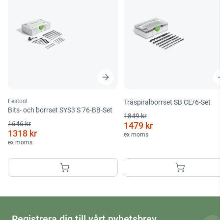
Festool
Träspiralborrset SB CE/6-Set
Bits- och borrset SYS3 S 76-BB-Set
1849 kr
1646 kr
1479 kr
1318 kr
ex moms
ex moms
Registrera dig till vårt nyhetsbrev