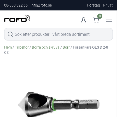
08-550 322 66
info@rofo.se
Företag
Privat
0
Hem
/
Tillbehör
/
Borra och skruva
/
Borr
/ Försänkare QLS D 2-8
CE