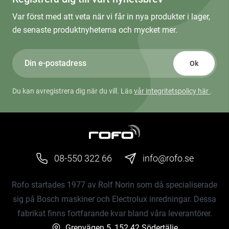
Var först med att veta när vi får in nya produkter i lager,
de senaste produktnyheterna och mycket mer.
Ok
Du kan avregistrera dig när du vill. Läs
vår integritetspolicy här
.
08-550 322 66
info@rofo.se
Rofo startades 1977 av Rolf Norin som då specialiserade
sig på Bosch maskiner och Electrolux inredningar. Dessa
fabrikat finns fortfarande kvar bland våra leverantörer.
Grenvägen 5, 152 42 Södertälje