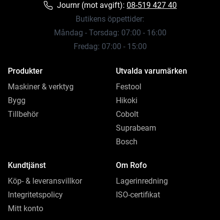
Journr (mot avgift):
08-519 427 40
Butikens öppettider:
Måndag - Torsdag: 07:00 - 16:00
Fredag: 07:00 - 15:00
Produkter
Utvalda varumärken
Maskiner & verktyg
Festool
Bygg
Hikoki
Tillbehör
Cobolt
Suprabeam
Bosch
Kundtjänst
Om Rofo
Köp- & leveransvillkor
Lagerinredning
Integritetspolicy
ISO-certifikat
Mitt konto