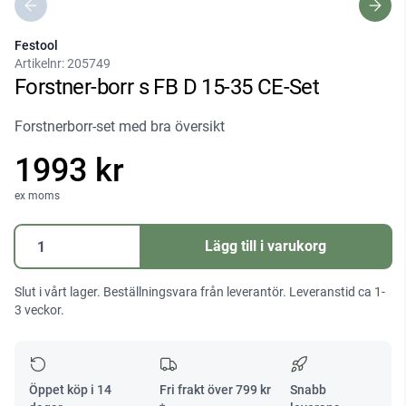
Festool
Artikelnr:
205749
Forstner-borr s FB D 15-35 CE-Set
Forstnerborr-set med bra översikt
1993 kr
ex moms
Forstner-
Lägg till i varukorg
borr
s
Slut i vårt lager. Beställningsvara från leverantör. Leveranstid ca 1-
FB
3 veckor.
D
15-
35
CE-
Öppet köp i 14
Fri frakt över
799
kr
Snabb