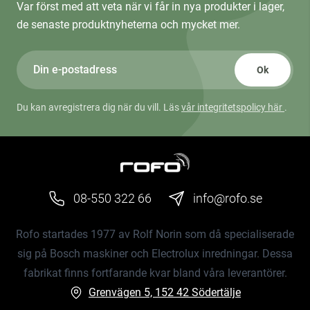
Var först med att veta när vi får in nya produkter i lager,
de senaste produktnyheterna och mycket mer.
Ok
Du kan avregistrera dig när du vill. Läs
vår integritetspolicy här
.
08-550 322 66
info@rofo.se
Rofo startades 1977 av Rolf Norin som då specialiserade
sig på Bosch maskiner och Electrolux inredningar. Dessa
fabrikat finns fortfarande kvar bland våra leverantörer.
Grenvägen 5, 152 42 Södertälje