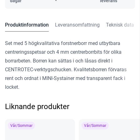
Set
dagar
*
leverans
mängd
Produktinformation
Leveransomfattning
Teknisk data
Set med 5 högkvalitativa forstnerborr med utbytbara
centreringsspetsar och 4 mm centrerborrbits för olika
borrarbeten. Borren kan sättas i och låsas direkt i
CENTROTEC-verktygschucken. Kvalitetsborren förvaras
rent och ordnat i MINI-Systainer med transparent fack i
locket.
Liknande produkter
Vår/Sommar
Vår/Sommar