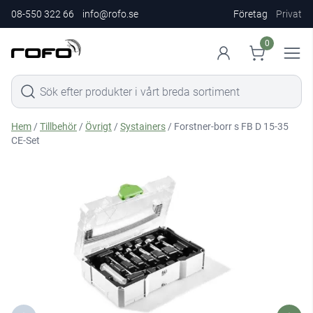
08-550 322 66
info@rofo.se
Företag
Privat
0
Hem
/
Tillbehör
/
Övrigt
/
Systainers
/ Forstner-borr s FB D 15-35
CE-Set