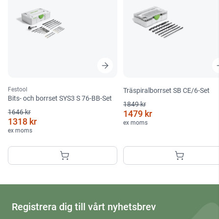
Festool
Träspiralborrset SB CE/6-Set
Bits- och borrset SYS3 S 76-BB-Set
1849 kr
1646 kr
1479 kr
1318 kr
ex moms
ex moms
Registrera dig till vårt nyhetsbrev