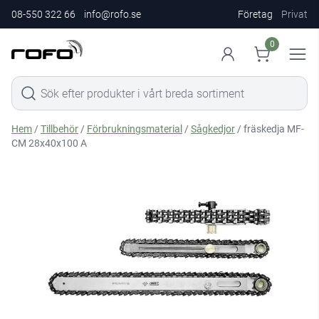
08-550 322 66
info@rofo.se
Företag
Privat
0
Hem
/
Tillbehör
/
Förbrukningsmaterial
/
Sågkedjor
/ fräskedja MF-
CM 28x40x100 A