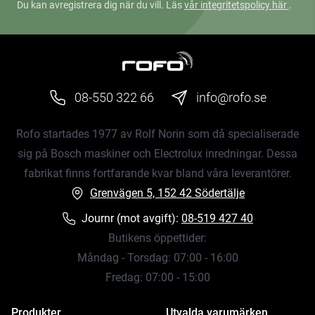
Du kan avregistrera dig när du vill. Läs
vår integritetspolicy här
.
08-550 322 66
info@rofo.se
Rofo startades 1977 av Rolf Norin som då specialiserade
sig på Bosch maskiner och Electrolux inredningar. Dessa
fabrikat finns fortfarande kvar bland våra leverantörer.
Grenvägen 5, 152 42 Södertälje
Journr (mot avgift):
08-519 427 40
Butikens öppettider:
Måndag - Torsdag: 07:00 - 16:00
Fredag: 07:00 - 15:00
Produkter
Utvalda varumärken