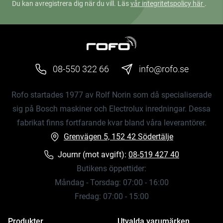
Du kan avregistrera dig när du vill. Läs
vår integritetspolicy här
.
08-550 322 66
info@rofo.se
Rofo startades 1977 av Rolf Norin som då specialiserade
sig på Bosch maskiner och Electrolux inredningar. Dessa
fabrikat finns fortfarande kvar bland våra leverantörer.
Grenvägen 5, 152 42 Södertälje
Journr (mot avgift):
08-519 427 40
Butikens öppettider:
Måndag - Torsdag: 07:00 - 16:00
Fredag: 07:00 - 15:00
Produkter
Utvalda varumärken