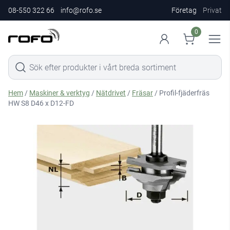
08-550 322 66
info@rofo.se
Företag
Privat
0
Hem
/
Maskiner & verktyg
/
Nätdrivet
/
Fräsar
/ Profil-fjäderfräs
HW S8 D46 x D12-FD