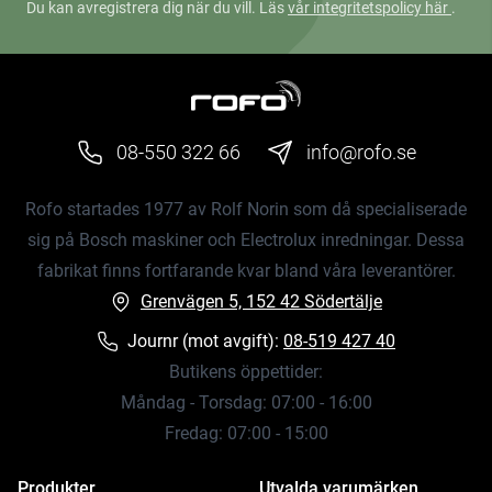
Du kan avregistrera dig när du vill. Läs
vår integritetspolicy här
.
08-550 322 66
info@rofo.se
Rofo startades 1977 av Rolf Norin som då specialiserade
sig på Bosch maskiner och Electrolux inredningar. Dessa
fabrikat finns fortfarande kvar bland våra leverantörer.
Grenvägen 5, 152 42 Södertälje
Journr (mot avgift):
08-519 427 40
Butikens öppettider:
Måndag - Torsdag: 07:00 - 16:00
Fredag: 07:00 - 15:00
Produkter
Utvalda varumärken