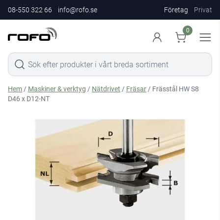
08-550 322 66
info@rofo.se
Företag
Privat
0
Hem
/
Maskiner & verktyg
/
Nätdrivet
/
Fräsar
/ Frässtål HW S8
D46 x D12-NT