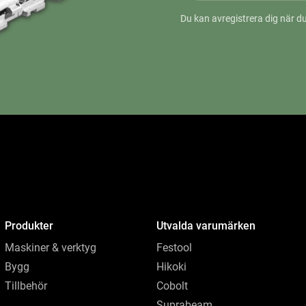
Du kan avregistrera dig när du
Produkter
Utvalda varumärken
Maskiner & verktyg
Festool
Bygg
Hikoki
Tillbehör
Cobolt
Suprabeam