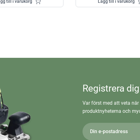
gg till i varukorg
Lägg till i varukorg
Registrera dig
Var först med att veta när 
produktnyheterna och myc