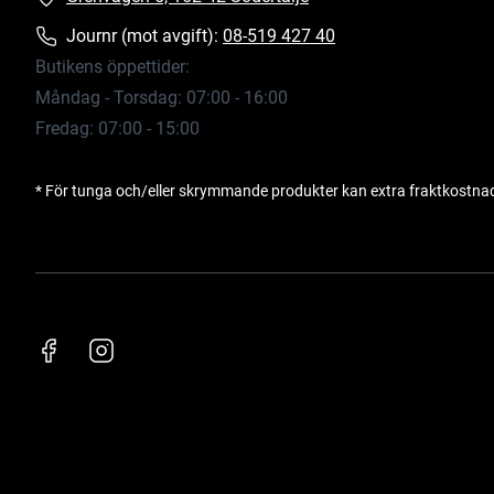
Journr (mot avgift):
08-519 427 40
Butikens öppettider:
Måndag - Torsdag: 07:00 - 16:00
Fredag: 07:00 - 15:00
* För tunga och/eller skrymmande produkter kan extra fraktkostna