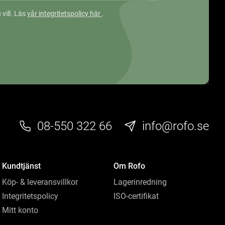
 vill. Läs
vår integritetspolicy här
.
08-550 322 66
info@rofo.se
Kundtjänst
Om Rofo
Köp- & leveransvillkor
Lagerinredning
Integritetspolicy
ISO-certifikat
Mitt konto