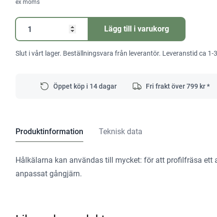
ex moms
Hålkälsfräs
Lägg till i varukorg
HW
S8
Slut i vårt lager. Beställningsvara från leverantör. Leveranstid ca 1-
R8
mängd
Öppet köp i 14 dagar
Fri frakt över
799
kr *
Produktinformation
Teknisk data
Hålkälarna kan användas till mycket: för att profilfräsa ett a
anpassat gångjärn.