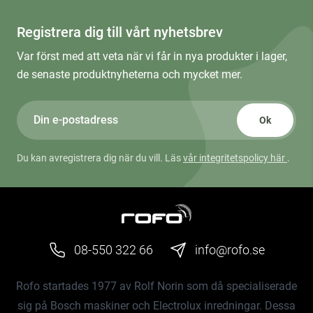
Registrera dig till vårt nyhetsbrev
Var först med att veta när vi får in nya produkter i lager,
de senaste produktnyheterna och mycket mer.
Ok
Du kan avregistrera dig när du vill. Läs
vår integritetspolicy här
.
08-550 322 66
info@rofo.se
Rofo startades 1977 av Rolf Norin som då specialiserade
sig på Bosch maskiner och Electrolux inredningar. Dessa