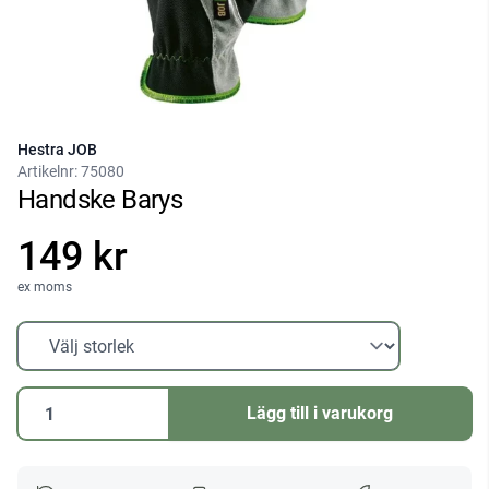
Hestra JOB
Artikelnr:
75080
Handske Barys
149 kr
ex moms
Handske
Lägg till i varukorg
Barys
mängd