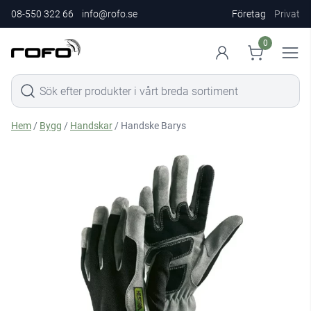
08-550 322 66
info@rofo.se
Företag
Privat
0
Hem
/
Bygg
/
Handskar
/ Handske Barys