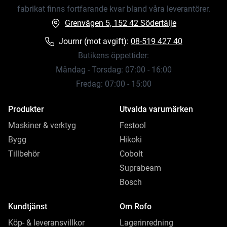
fabrikat finns fortfarande kvar bland våra leverantörer.
Grenvägen 5, 152 42 Södertälje
Journr (mot avgift):
08-519 427 40
Butikens öppettider:
Måndag - Torsdag: 07:00 - 16:00
Fredag: 07:00 - 15:00
Produkter
Utvalda varumärken
Maskiner & verktyg
Festool
Bygg
Hikoki
Tillbehör
Cobolt
Suprabeam
Bosch
Kundtjänst
Om Rofo
Köp- & leveransvillkor
Lagerinredning