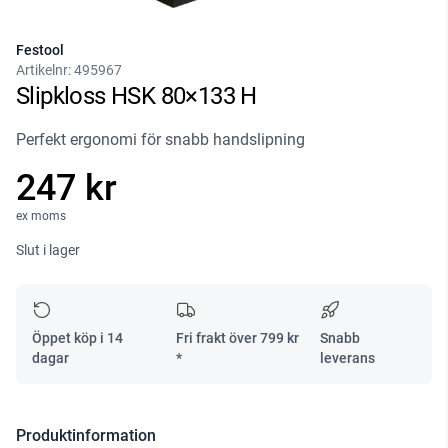
Festool
Artikelnr:
495967
Slipkloss HSK 80×133 H
Perfekt ergonomi för snabb handslipning
247 kr
ex moms
Slut i lager
Öppet köp i 14
Fri frakt över
799
kr
Snabb
dagar
*
leverans
Produktinformation