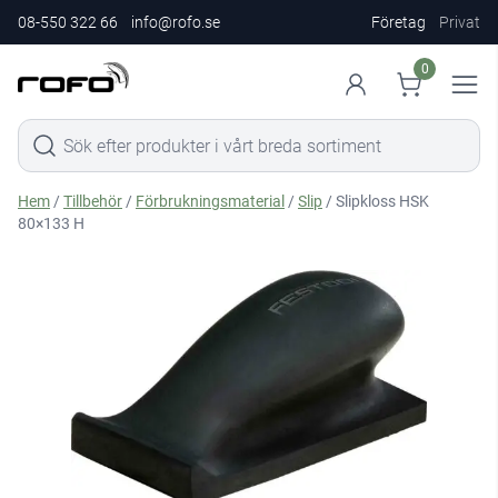
08-550 322 66
info@rofo.se
Företag
Privat
0
Hem
/
Tillbehör
/
Förbrukningsmaterial
/
Slip
/ Slipkloss HSK
80×133 H