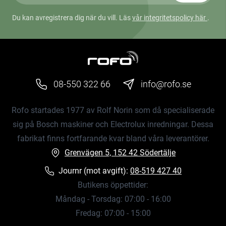
Du kan avregistrera dig när du vill. Läs
vår integritetspolicy här
.
08-550 322 66
info@rofo.se
Rofo startades 1977 av Rolf Norin som då specialiserade
sig på Bosch maskiner och Electrolux inredningar. Dessa
fabrikat finns fortfarande kvar bland våra leverantörer.
Grenvägen 5, 152 42 Södertälje
Journr (mot avgift):
08-519 427 40
Butikens öppettider:
Måndag - Torsdag: 07:00 - 16:00
Fredag: 07:00 - 15:00