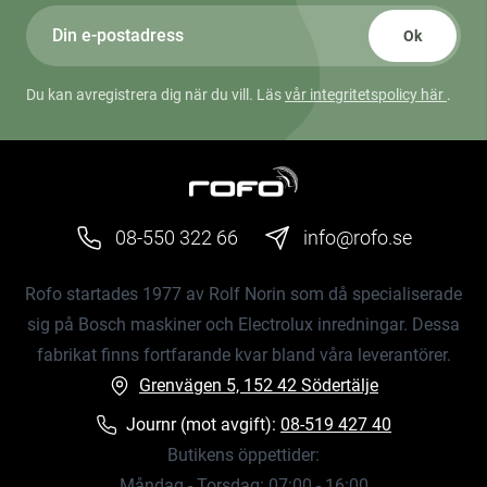
Ok
Du kan avregistrera dig när du vill. Läs
vår integritetspolicy här
.
08-550 322 66
info@rofo.se
Rofo startades 1977 av Rolf Norin som då specialiserade
sig på Bosch maskiner och Electrolux inredningar. Dessa
fabrikat finns fortfarande kvar bland våra leverantörer.
Grenvägen 5, 152 42 Södertälje
Journr (mot avgift):
08-519 427 40
Butikens öppettider:
Måndag - Torsdag: 07:00 - 16:00