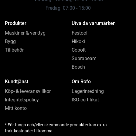
Fredag: 07:00 - 15:00
Produkter
Utvalda varumärken
Maskiner & verktyg
Festool
Bygg
Hikoki
Tillbehör
Cobolt
Suprabeam
Bosch
Kundtjänst
Om Rofo
Köp- & leveransvillkor
Lagerinredning
Integritetspolicy
ISO-certifikat
Mitt konto
* För tunga och/eller skrymmande produkter kan extra
fraktkostnader tillkomma.