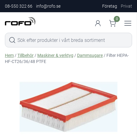
08-550 322 66
info@rofo.se
Företag
Privat
0
Hem
/
Tillbehör
/
Maskiner & verktyg
/
Dammsugare
/ Filter HEPA-
HF-CT26/36/48 PTFE