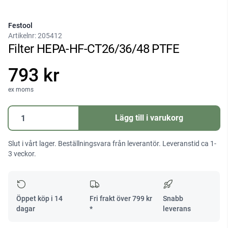
Festool
Artikelnr:
205412
Filter HEPA-HF-CT26/36/48 PTFE
793 kr
ex moms
Filter
Lägg till i varukorg
HEPA-
HF-
Slut i vårt lager. Beställningsvara från leverantör. Leveranstid ca 1-
CT26/36/48
3 veckor.
PTFE
mängd
Öppet köp i 14
Fri frakt över
799
kr
Snabb
dagar
*
leverans