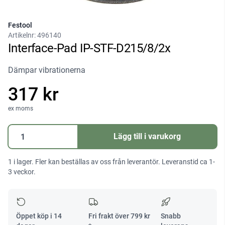
Festool
Artikelnr:
496140
Interface-Pad IP-STF-D215/8/2x
Dämpar vibrationerna
317 kr
ex moms
Interface-
Lägg till i varukorg
Pad
IP-
1 i lager. Fler kan beställas av oss från leverantör. Leveranstid ca 1-
STF-
3 veckor.
D215/8/2x
mängd
Öppet köp i 14
Fri frakt över
799
kr
Snabb