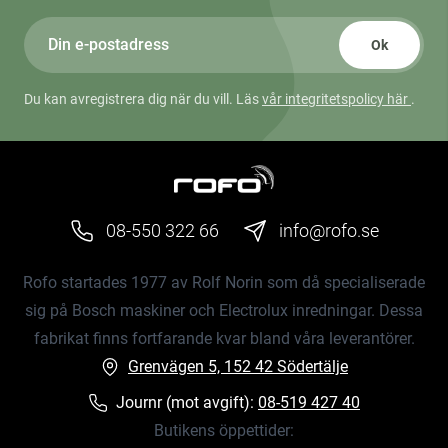
Ok
Du kan avregistrera dig när du vill. Läs
vår integritetspolicy här
.
08-550 322 66
info@rofo.se
Rofo startades 1977 av Rolf Norin som då specialiserade
sig på Bosch maskiner och Electrolux inredningar. Dessa
fabrikat finns fortfarande kvar bland våra leverantörer.
Grenvägen 5, 152 42 Södertälje
Journr (mot avgift):
08-519 427 40
Butikens öppettider: