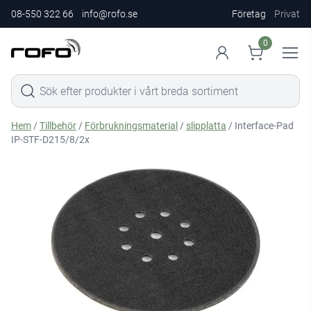
08-550 322 66
info@rofo.se
Företag
Privat
0
Hem
/
Tillbehör
/
Förbrukningsmaterial
/
slipplatta
/ Interface-Pad
IP-STF-D215/8/2x