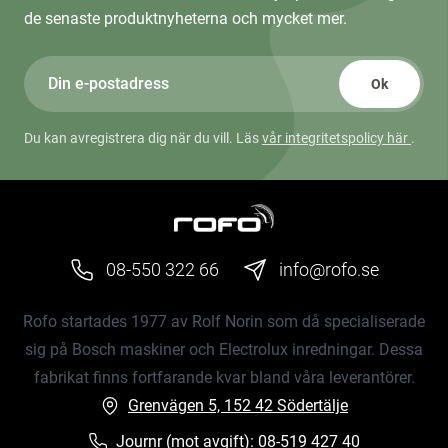
de senaste produktnyheterna och mycket mer.
Ok
Du kan avregistrera dig när du vill. Läs
vår integritetspolicy här
.
08-550 322 66
info@rofo.se
Rofo startades 1977 av Rolf Norin som då specialiserade
sig på Bosch maskiner och Electrolux inredningar. Dessa
fabrikat finns fortfarande kvar bland våra leverantörer.
Grenvägen 5, 152 42 Södertälje
Journr (mot avgift):
08-519 427 40