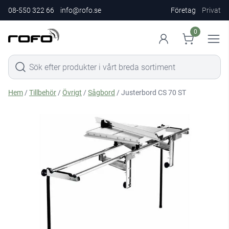
08-550 322 66
info@rofo.se
Företag
Privat
0
Hem
/
Tillbehör
/
Övrigt
/
Sågbord
/ Justerbord CS 70 ST