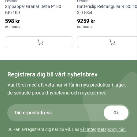
Festool
Festool
Slippapper Granat Delta P180
Batterislip Rektangulär RTSC 4
GR/100
3,0 I-Set
598 kr
9259 kr
ex moms
ex moms
Registrera dig till vårt nyhetsbrev
Var först med att veta när vi får in nya produkter i lager,
de senaste produktnyheterna och mycket mer.
Ok
Du kan avregistrera dig när du vill. Läs
vår integritetspolicy här
.