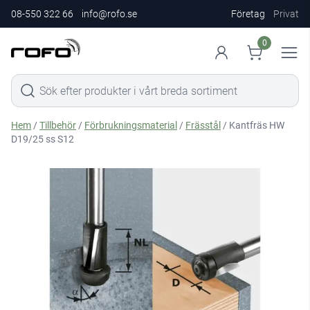
08-550 322 66
info@rofo.se
Företag
Privat
0
Hem
/
Tillbehör
/
Förbrukningsmaterial
/
Frässtål
/ Kantfräs HW
D19/25 ss S12