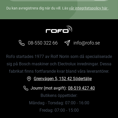
Du kan avregistrera dig när du vill. Läs
vår integritetspolicy här
.
08-550 322 66
info@rofo.se
Rofo startades 1977 av Rolf Norin som då specialiserade
sig på Bosch maskiner och Electrolux inredningar. Dessa
fabrikat finns fortfarande kvar bland våra leverantörer.
Grenvägen 5, 152 42 Södertälje
Journr (mot avgift):
08-519 427 40
Butikens öppettider:
Måndag - Torsdag: 07:00 - 16:00
Fredag: 07:00 - 15:00