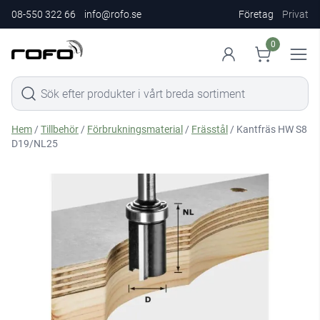
08-550 322 66
info@rofo.se
Företag
Privat
0
Hem
/
Tillbehör
/
Förbrukningsmaterial
/
Frässtål
/ Kantfräs HW S8
D19/NL25