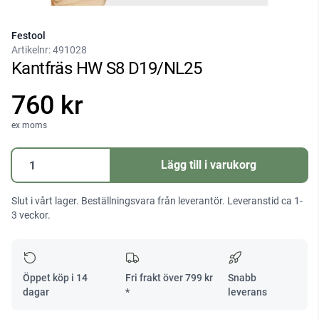
Festool
Artikelnr:
491028
Kantfräs HW S8 D19/NL25
760 kr
ex moms
Kantfräs
Lägg till i varukorg
HW
S8
Slut i vårt lager. Beställningsvara från leverantör. Leveranstid ca 1-
D19/NL25
3 veckor.
mängd
Öppet köp i 14
Fri frakt över
799
kr
Snabb
dagar
*
leverans