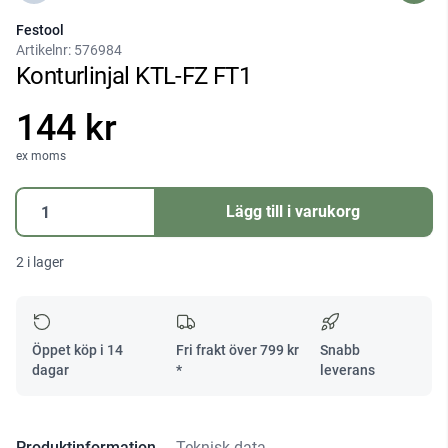
Festool
Artikelnr:
576984
Konturlinjal KTL-FZ FT1
144 kr
ex moms
Konturlinjal
Lägg till i varukorg
KTL-
FZ
2 i lager
FT1
mängd
Öppet köp i 14
Fri frakt över
799
kr
Snabb
dagar
*
leverans
Produktinformation
Teknisk data