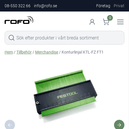
08-550 322 66
info@rofo.se
Företag
Privat
0
Hem
/
Tillbehör
/
Merchandise
/ Konturlinjal KTL-FZ FT1