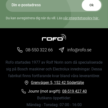
Ok
Du kan avregistrera dig när du vill. Läs
vår integritetspolicy här
.
08-550 322 66
info@rofo.se
Rofo startades 1977 av Rolf Norin som då specialiserade
sig på Bosch maskiner och Electrolux inredningar. Dessa
fabrikat finns fortfarande kvar bland våra leverantörer.
Grenvägen 5, 152 42 Södertälje
Journr (mot avgift):
08-519 427 40
Butikens öppettider:
Måndag - Torsdag: 07:00 - 16:00