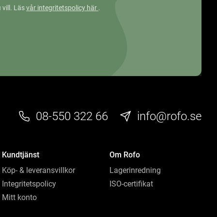
 vill. Läs
vår integritetspolicy här
.
08-550 322 66
info@rofo.se
Kundtjänst
Om Rofo
Köp- & leveransvillkor
Lagerinredning
Integritetspolicy
ISO-certifikat
Mitt konto