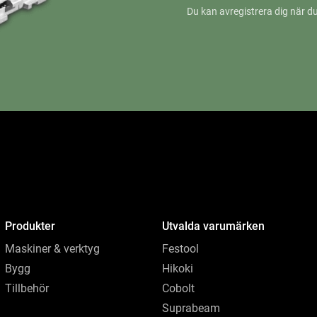
Du kan avregistrera dig när du
Produkter
Utvalda varumärken
Maskiner & verktyg
Festool
Bygg
Hikoki
Tillbehör
Cobolt
Suprabeam