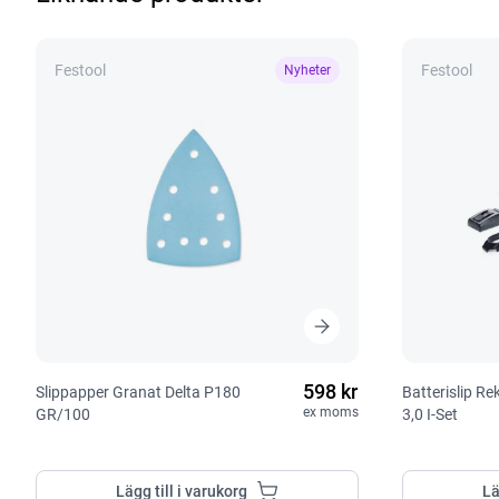
Festool
Festool
Nyheter
598 kr
Slippapper Granat Delta P180
Batterislip R
ex moms
GR/100
3,0 I-Set
Lägg till i varukorg
Lä