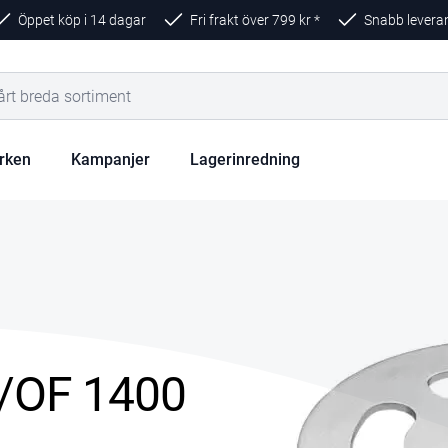
Öppet köp i 14 dagar
Fri frakt över
799
kr *
Snabb levera
rken
Kampanjer
Lagerinredning
0/OF 1400