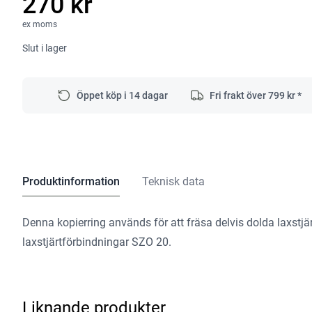
270 kr
ex moms
Slut i lager
Öppet köp i 14 dagar
Fri frakt över
799
kr *
Produktinformation
Teknisk data
Denna kopierring används för att fräsa delvis dolda laxstj
laxstjärtförbindningar SZO 20.
Liknande produkter