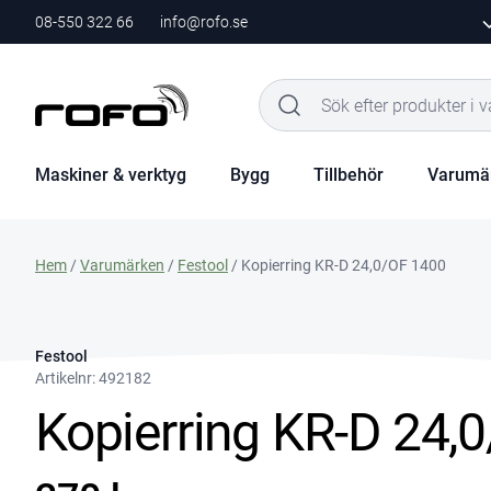
08-550 322 66
info@rofo.se
Maskiner & verktyg
Bygg
Tillbehör
Varumä
Hem
/
Varumärken
/
Festool
/ Kopierring KR-D 24,0/OF 1400
Festool
Artikelnr:
492182
Kopierring KR-D 24,