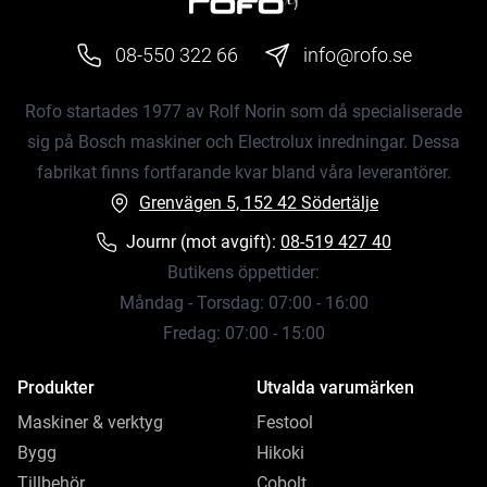
08-550 322 66
info@rofo.se
Rofo startades 1977 av Rolf Norin som då specialiserade
sig på Bosch maskiner och Electrolux inredningar. Dessa
fabrikat finns fortfarande kvar bland våra leverantörer.
Grenvägen 5, 152 42 Södertälje
Journr (mot avgift):
08-519 427 40
Butikens öppettider:
Måndag - Torsdag: 07:00 - 16:00
Fredag: 07:00 - 15:00
Produkter
Utvalda varumärken
Maskiner & verktyg
Festool
Bygg
Hikoki
Tillbehör
Cobolt