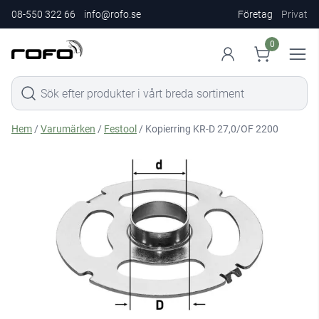
08-550 322 66
info@rofo.se
Företag
Privat
0
Hem
/
Varumärken
/
Festool
/ Kopierring KR-D 27,0/OF 2200