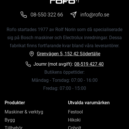
08-550 322 66
info@rofo.se
Rofo startades 1977 av Rolf Norin som då specialiserade
sig på Bosch maskiner och Electrolux inredningar. Dessa
fabrikat finns fortfarande kvar bland våra leverantörer.
Grenvägen 5, 152 42 Södertälje
Journr (mot avgift):
08-519 427 40
Butikens öppettider:
Måndag - Torsdag: 07:00 - 16:00
Fredag: 07:00 - 15:00
Produkter
Utvalda varumärken
Maskiner & verktyg
Festool
Bygg
Hikoki
Tillbehör
Cobolt