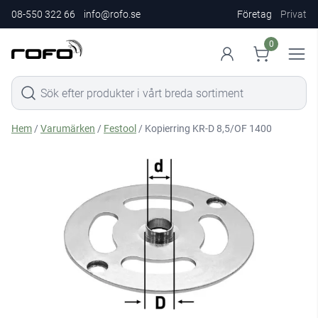
08-550 322 66
info@rofo.se
Företag
Privat
0
Hem
/
Varumärken
/
Festool
/ Kopierring KR-D 8,5/OF 1400