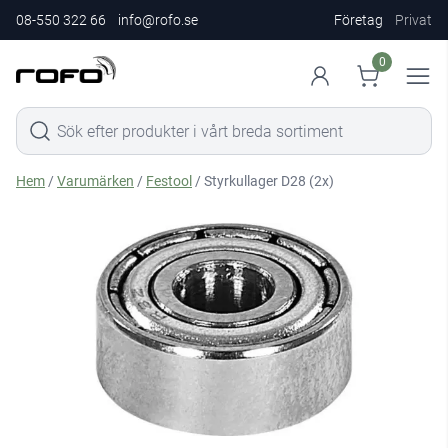
08-550 322 66
info@rofo.se
Företag
Privat
0
Hem
/
Varumärken
/
Festool
/ Styrkullager D28 (2x)