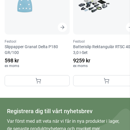
Festool
Festool
Slippapper Granat Delta P180
Batterislip Rektangulär RTSC 4
GR/100
3,0 I-Set
598 kr
9259 kr
ex moms
ex moms
Registrera dig till vårt nyhetsbrev
Var först med att veta när vi får in nya produkter i lager,
de senaste produktnyheterna och mycket mer.