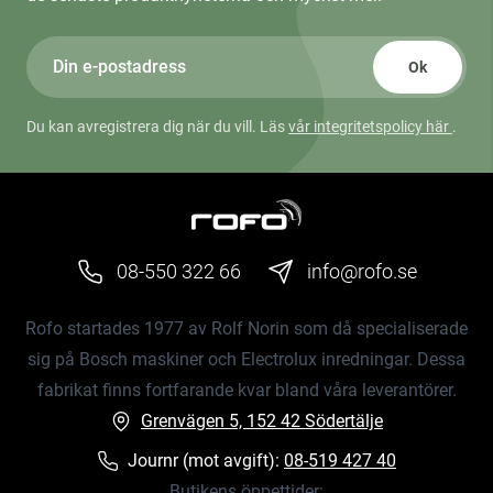
Ok
Du kan avregistrera dig när du vill. Läs
vår integritetspolicy här
.
08-550 322 66
info@rofo.se
Rofo startades 1977 av Rolf Norin som då specialiserade
sig på Bosch maskiner och Electrolux inredningar. Dessa
fabrikat finns fortfarande kvar bland våra leverantörer.
Grenvägen 5, 152 42 Södertälje
Journr (mot avgift):
08-519 427 40
Butikens öppettider: