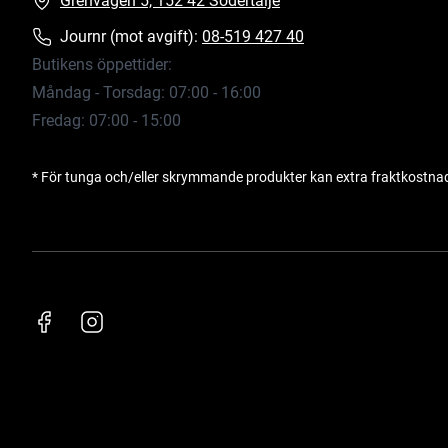
Grenvägen 5, 152 42 Södertälje
Journr (mot avgift):
08-519 427 40
Butikens öppettider:
Måndag - Torsdag: 07:00 - 16:00
Fredag: 07:00 - 15:00
* För tunga och/eller skrymmande produkter kan extra fraktkostna