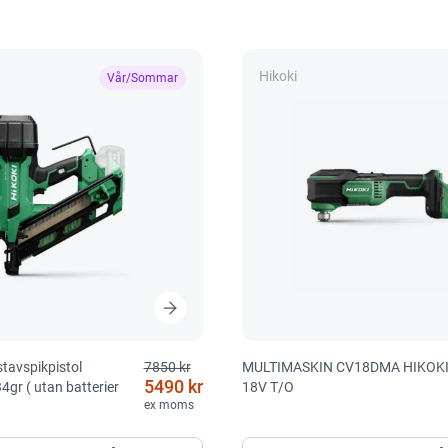
Hikoki
Vår/Sommar
stavspikpistol
7850 kr
MULTIMASKIN CV18DMA HIKOK
5490 kr
r ( utan batterier
18V T/O
ex moms