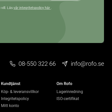
 vill. Läs
vår integritetspolicy här
.
08-550 322 66
info@rofo.se
Kundtjänst
Om Rofo
Köp- & leveransvillkor
Lagerinredning
Integritetspolicy
ISO-certifikat
Mitt konto