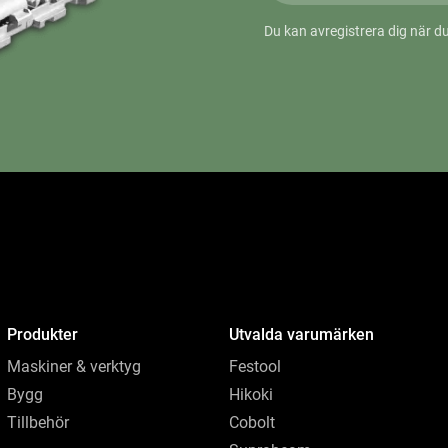
Du kan avregistrera dig när du
Produkter
Utvalda varumärken
Maskiner & verktyg
Festool
Bygg
Hikoki
Tillbehör
Cobolt