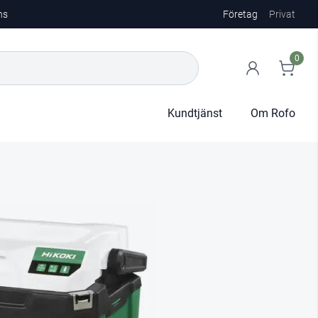
ns
Företag
Privat
0
Kundtjänst
Om Rofo