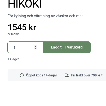
HIKOKI
För kylning och värmning av vätskor och mat
1545 kr
ex moms
KYL-/VÄRMEBOX
Lägg till i varukorg
UL18DF
HIKOKI
1 i lager
mängd
Öppet köp i 14 dagar
Fri frakt över
799
kr *