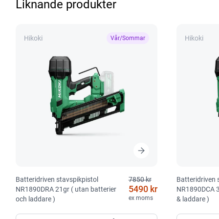
Liknande produkter
Hikoki
Hikoki
Vår/Sommar
Batteridriven stavspikpistol
7850 kr
Batteridriven 
5490 kr
NR1890DRA 21gr ( utan batterier
NR1890DCA 34g
ex moms
och laddare )
& laddare )