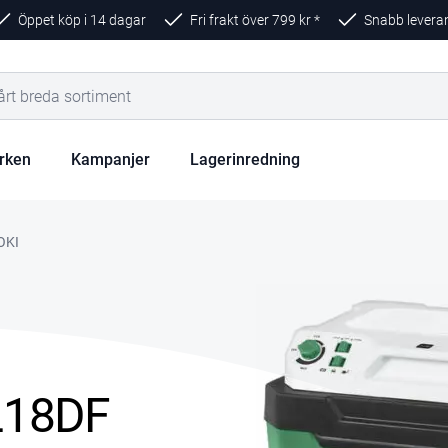
Öppet köp i 14 dagar
Fri frakt över
799
kr *
Snabb levera
rken
Kampanjer
Lagerinredning
OKI
L18DF