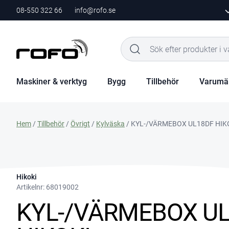
08-550 322 66
info@rofo.se
Maskiner & verktyg
Bygg
Tillbehör
Varumä
Hem
/
Tillbehör
/
Övrigt
/
Kylväska
/ KYL-/VÄRMEBOX UL18DF HIK
Hikoki
Artikelnr:
68019002
KYL-/VÄRMEBOX U