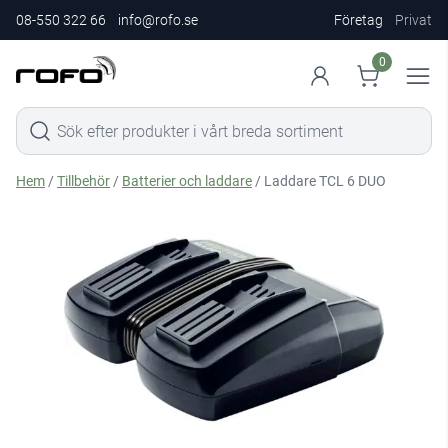
08-550 322 66
info@rofo.se
Företag
Privat
0
Hem
/
Tillbehör
/
Batterier och laddare
/ Laddare TCL 6 DUO