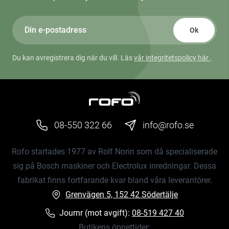
Ok
Du kan avregistrera dig när du vill. Läs
vår integritetspolicy här
.
08-550 322 66
info@rofo.se
Rofo startades 1977 av Rolf Norin som då specialiserade
sig på Bosch maskiner och Electrolux inredningar. Dessa
fabrikat finns fortfarande kvar bland våra leverantörer.
Grenvägen 5, 152 42 Södertälje
Journr (mot avgift):
08-519 427 40
Butikens öppettider: