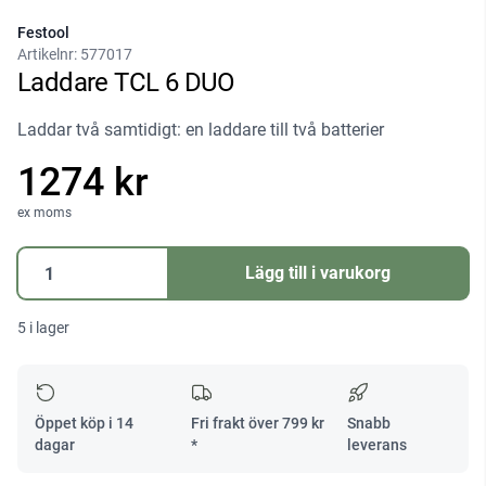
Festool
Artikelnr:
577017
Laddare TCL 6 DUO
Laddar två samtidigt: en laddare till två batterier
1274 kr
ex moms
Laddare
Lägg till i varukorg
TCL
6
5 i lager
DUO
mängd
Öppet köp i 14
Fri frakt över
799
kr
Snabb
dagar
*
leverans