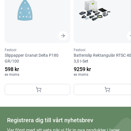
Festool
Festool
Slippapper Granat Delta P180
Batterislip Rektangulär RTSC 4
GR/100
3,0 I-Set
598 kr
9259 kr
ex moms
ex moms
Registrera dig till vårt nyhetsbrev
Var först med att veta när vi får in nya produkter i lager,