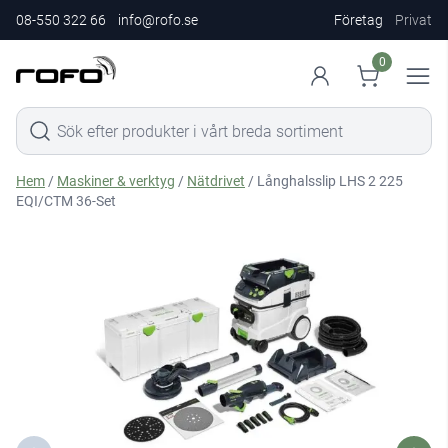
08-550 322 66
info@rofo.se
Företag
Privat
0
Hem
/
Maskiner & verktyg
/
Nätdrivet
/ Långhalsslip LHS 2 225
EQI/CTM 36-Set