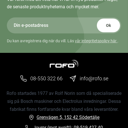
de senaste produktnyheterna och mycket mer.
Ok
Du kan avregistrera dig när du vill. Läs
vår integritetspolicy här
.
08-550 322 66
info@rofo.se
Rofo startades 1977 av Rolf Norin som då specialiserade
sig på Bosch maskiner och Electrolux inredningar. Dessa
fabrikat finns fortfarande kvar bland våra leverantörer.
Grenvägen 5, 152 42 Södertälje
Journr (mot avgift):
08-519 427 40