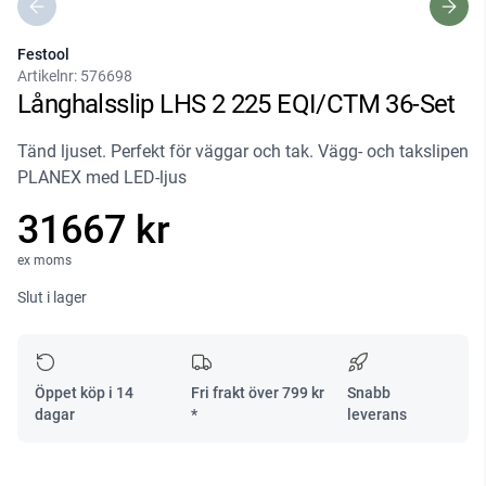
Festool
Artikelnr:
576698
Långhalsslip LHS 2 225 EQI/CTM 36-Set
Tänd ljuset. Perfekt för väggar och tak. Vägg- och takslipen
PLANEX med LED-ljus
31667 kr
ex moms
Slut i lager
Öppet köp i 14
Fri frakt över
799
kr
Snabb
dagar
*
leverans