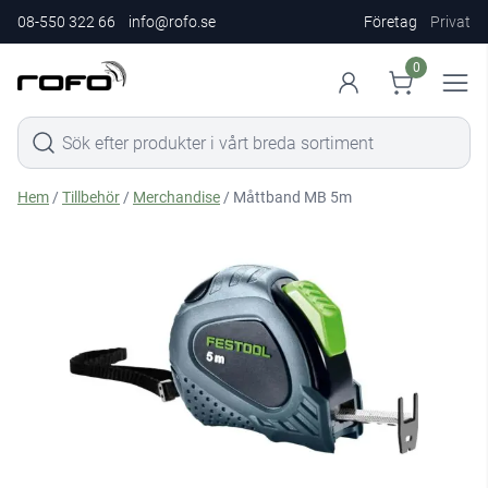
08-550 322 66
info@rofo.se
Företag
Privat
0
Hem
/
Tillbehör
/
Merchandise
/ Måttband MB 5m