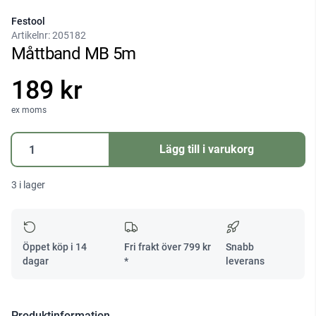
Festool
Artikelnr:
205182
Måttband MB 5m
189 kr
ex moms
Måttband
Lägg till i varukorg
MB
5m
3 i lager
mängd
Öppet köp i 14
Fri frakt över
799
kr
Snabb
dagar
*
leverans
Produktinformation