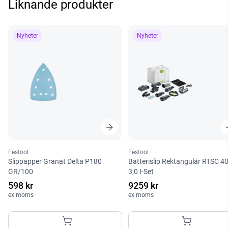
Liknande produkter
Nyheter
Nyheter
Festool
Festool
Slippapper Granat Delta P180
Batterislip Rektangulär RTSC 4
GR/100
3,0 I-Set
598 kr
9259 kr
ex moms
ex moms