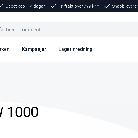
Öppet köp i 14 dagar
Fri frakt över
799
kr *
Snabb levera
rken
Kampanjer
Lagerinredning
W 1000