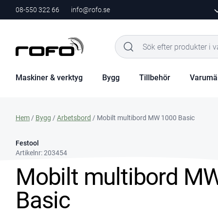
08-550 322 66
info@rofo.se
Maskiner & verktyg
Bygg
Tillbehör
Varumä
Hem
/
Bygg
/
Arbetsbord
/ Mobilt multibord MW 1000 Basic
Festool
Artikelnr:
203454
Mobilt multibord M
Basic