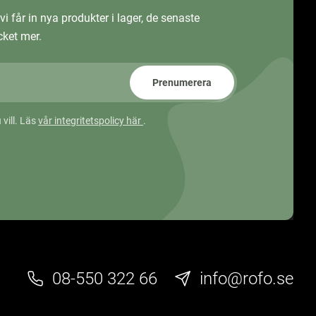
vi får in nya produkter i lager, de senaste
ket mer.
Prenumerera
 vill. Läs
vår integritetspolicy här
.
08-550 322 66
info@rofo.se