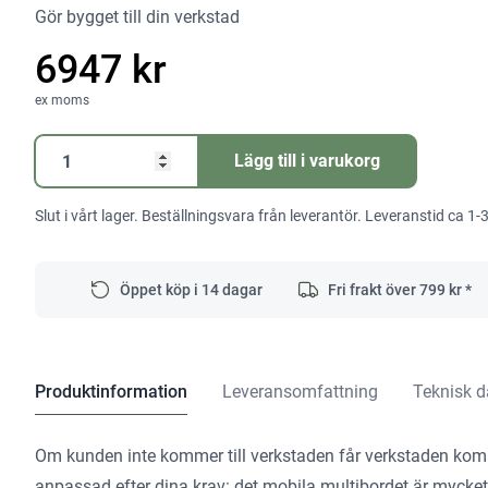
Gör bygget till din verkstad
6947 kr
ex moms
Mobilt
Lägg till i varukorg
multibord
MW
Slut i vårt lager. Beställningsvara från leverantör. Leveranstid ca 1-
1000
Basic
mängd
Öppet köp i 14 dagar
Fri frakt över
799
kr *
Produktinformation
Leveransomfattning
Teknisk d
Om kunden inte kommer till verkstaden får verkstaden komma
anpassad efter dina krav: det mobila multibordet är mycket l