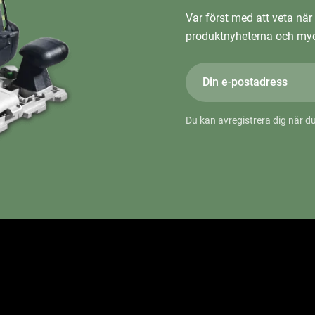
Var först med att veta när 
produktnyheterna och myc
Du kan avregistrera dig när du