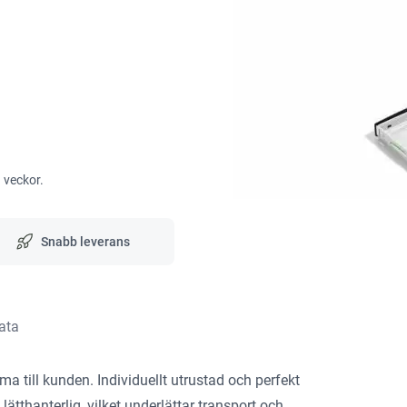
3 veckor.
Snabb leverans
ata
 till kunden. Individuellt utrustad och perfekt
ätthanterlig, vilket underlättar transport och