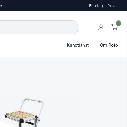
ns
Företag
Privat
0
Kundtjänst
Om Rofo