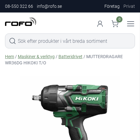
08-550 322 66
info@rofo.se
Företag
Privat
0
Hem
/
Maskiner & verktyg
/
Batteridrivet
/ MUTTERDRAGARE
WR36DG HIKOKI T/O