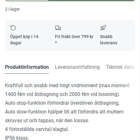
HIKOKI
2 i lager
T/O
mängd
Öppet köp i 14
Fri frakt över
799
kr
Snabb
dagar
*
leverans
Produktinformation
Leveransomfattning
Teknisk data
Kraftfull och snabb med högt vridmoment (max moment
1400 Nm vid åtdragning och 2000 Nm vid lossning).
Auto stop-funktion förhindrar överdriven åtdragning.
Auto slow-funktion hjälper till att förhindra att muttern
skruvas ut och tappas, när den lossas.
4 förinställda varvtal/slagtal.
IP56 klass.