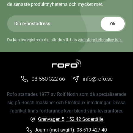
de senaste produktnyheterna och mycket mer.
Ok
Du kan avregistrera dig när du vill. Läs
vår integritetspolicy här
.
08-550 322 66
info@rofo.se
Rofo startades 1977 av Rolf Norin som då specialiserade
sig på Bosch maskiner och Electrolux inredningar. Dessa
fabrikat finns fortfarande kvar bland våra leverantörer.
Grenvägen 5, 152 42 Södertälje
Journr (mot avgift):
08-519 427 40